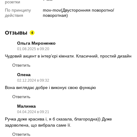
розетки
По принципу
mov-mov(Двусторонняя поворотно/
действия
поворотная)
Отзывы
4
Ольга Мироненко
01.08.2025 в 09:20
Чудовий акцент в інтер'єрі кімнати. Класичний, простий дизайн
Ответить
Олена
02.12.2024 в 09:32
Вона виглядає добре і виконує свою функцію
Ответить
Малинка
04.04.2024 в 09:21
Ручка дуже красива і, я б сказала, благородна)) Дуже
задоволена, що вибрала саме її.
Ответить