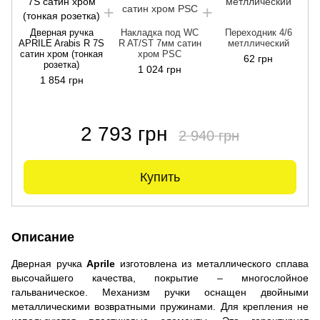
Дверная ручка
Накладка под WC
Переходник 4/6
APRILE Arabis R 7S
R AT/ST 7мм сатин
метллический
сатин хром (тонкая
хром PSC
62 грн
розетка)
1 024 грн
1 854 грн
2 793 грн
2 940 грн
Купить
Описание
Дверная ручка
Aprile
изготовлена из металлического сплава
высочайшего качества, покрытие – многослойное
гальваническое. Механизм ручки оснащен двойными
металлическими возвратными пружинами. Для крепления не