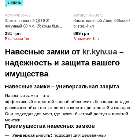
3 ключа
Артикул: 55-09
Артикул: 49-3072
Замок навесной QLOCK,
Замок навісний Abus 838cs/50
чугунный 60 мм, Øскобы 8мм,
blister, 4 кл
3 ключа золотистый
281 грн
869 грн
В наличии 1шт.
В наличии 1шт.
Навесные замки от
kr.kyiv.ua
–
надежность и защита вашего
имущества
Навесные замки – универсальная защита
Навесные замки – это
эффективный и простой способ обеспечить безопасность для
различных объектов: от ворот и калиток до гаражей и складов.
Они подходят для мест, где нужен быстрый доступ и простой
монтаж.
Преимущества навесных замков
Универсальность:
подходят для деревянных,