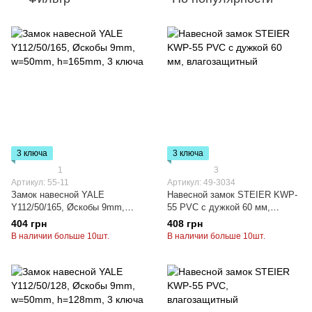
3 ключа
3 ключа
1
3
Артикул: 55-11
Артикул: 49-3034
Замок навесной YALE
Навесной замок STEIER KWP-
Y112/50/165, Øскобы 9mm,
55 PVC с дужкой 60 мм,
w=50mm, h=165mm, 3 ключа
влагозащитный
404 грн
408 грн
В наличии больше 10шт.
В наличии больше 10шт.