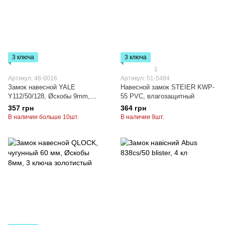
3 ключа
3 ключа
1
Артикул: 48-0016
Артикул: 51-5484
Замок навесной YALE
Навесной замок STEIER KWP-
Y112/50/128, Øскобы 9mm,
55 PVC, влагозащитный
w=50mm, h=128mm, 3 ключа
357 грн
364 грн
В наличии больше 10шт.
В наличии 9шт.