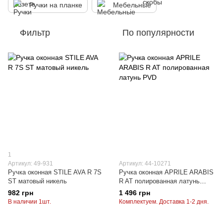
Ручки на планке
Мебельньіе
Фильтр
По популярности
1
Артикул: 49-931
Артикул: 44-10271
Ручка оконная STILE AVA R 7S
Ручка оконная APRILE ARABIS
ST матовый никель
R AT полированная латунь
PVD
982 грн
1 496 грн
В наличии 1шт.
Комплектуем. Доставка 1-2 дня.