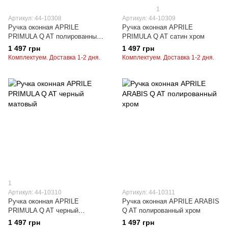
1
Артикул: 44-10308
Артикул: 44-10309
Ручка оконная APRILE
Ручка оконная APRILE
PRIMULA Q AT полированный
PRIMULA Q AT сатин хром
хром
1 497 грн
1 497 грн
Комплектуем. Доставка 1-2 дня.
Комплектуем. Доставка 1-2 дня.
1
Артикул: 44-10310
Артикул: 44-10311
Ручка оконная APRILE
Ручка оконная APRILE ARABIS
PRIMULA Q AT черный
Q AT полированный хром
матовый
1 497 грн
1 497 грн