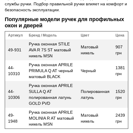
службы ручки. Подбор правильной ручки влияет на комфорт и
безопасность эксплуатации.
Популярные модели ручек для профильных
окон и дверей
Артикул
Бренд / Модель
Цвет
Цена
Ручка оконная STILE
Матовый
907
49-931
AVA R 7S ST матовый
никель
грн
никель MSN
Ручка оконная APRILE
44-
1381
PRIMULA Q AT черный
Черный
10310
грн
матовый BLACK
Ручка оконная APRILE
44-
SULLA Q AT
Полированная
1520
10306
полированная латунь
латунь
грн
GOLD PVD
Ручка оконная APRILE
49-
Матовый
2439
MOLINIA R AT матовый
1948
никель
грн
никель MSN