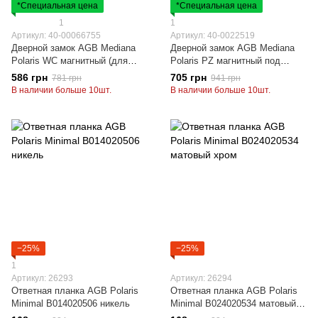
*Специальная цена
*Специальная цена
1
1
Артикул: 40-00066755
Артикул: 40-0022519
Дверной замок AGB Mediana
Дверной замок AGB Mediana
Polaris WC магнитный (для
Polaris PZ магнитный под
санузла) 50/96 Античная
цилиндр 50/85 Матовый хром
586 грн
705 грн
781 грн
941 грн
бронза
В наличии больше 10шт.
В наличии больше 10шт.
−25%
−25%
1
Артикул: 26293
Артикул: 26294
Ответная планка AGB Polaris
Ответная планка AGB Polaris
Minimal B014020506 никель
Minimal B024020534 матовый
хром