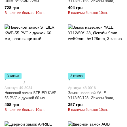
UNIV BS55мм 72мм
Y112/50/165, Øскобы 9mm,
w=50mm, h=165mm, 3 ключа
728 грн
404 грн
В наличии больше 10шт.
В наличии больше 10шт.
3 ключа
3 ключа
3
Артикул: 49-3034
Артикул: 48-0016
Навесной замок STEIER KWP-
Замок навесной YALE
55 PVC с дужкой 60 мм,
Y112/50/128, Øскобы 9mm,
влагозащитный
w=50mm, h=128mm, 3 ключа
408 грн
357 грн
В наличии больше 10шт.
В наличии больше 10шт.