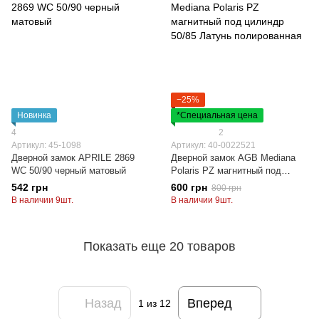
−25%
Новинка
*Специальная цена
4
2
Артикул: 45-1098
Артикул: 40-0022521
Дверной замок APRILE 2869
Дверной замок AGB Mediana
WC 50/90 черный матовый
Polaris PZ магнитный под
цилиндр 50/85 Латунь
542 грн
600 грн
800 грн
полированная
В наличии 9шт.
В наличии 9шт.
Показать еще 20 товаров
Назад
Вперед
1
из 12