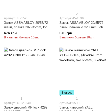
2
Артикул: 45-1595
Артикул: 45-1596
Замок ASSA ABLOY 20/55/72
Замок ASSA ABLOY 20/55/72
лівий, планка 20x235mm, lob
лівий, планка 20x235mm, lob
yeti
yeti
676 грн
676 грн
В наличии больше 10шт.
В наличии больше 10шт.
3 ключа
1
1
Артикул: 40123240
Артикул: 55-11
Замок дверной MP lock 4292
Замок навесной YALE