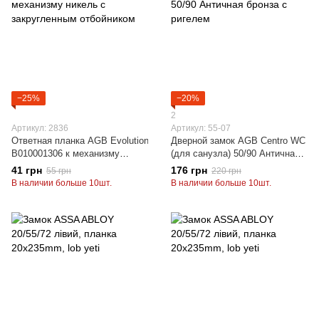
−25%
−20%
2
Артикул: 2836
Артикул: 55-07
Ответная планка AGB Evolution
Дверной замок AGB Centro WC
B010001306 к механизму
(для санузла) 50/90 Античная
никель с закругленным
бронза с ригелем
41 грн
176 грн
55 грн
220 грн
отбойником
В наличии больше 10шт.
В наличии больше 10шт.