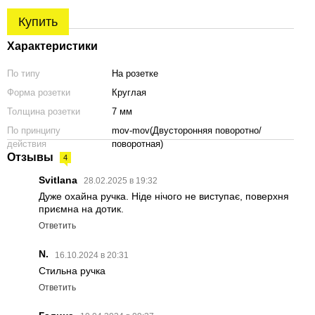
Купить
Характеристики
По типу
На розетке
Форма розетки
Круглая
Толщина розетки
7 мм
По принципу
mov-mov(Двусторонняя поворотно/
действия
поворотная)
Отзывы
4
Svitlana
28.02.2025 в 19:32
Дуже охайна ручка. Ніде нічого не виступає, поверхня
приємна на дотик.
Ответить
N.
16.10.2024 в 20:31
Стильна ручка
Ответить
чка APRILE
Дверная ручка APRILE
Дверная ручка APRILE
Дверн
S полированная
Arabis R 7S хром
Arabis R 7S сатин хром
Arabi