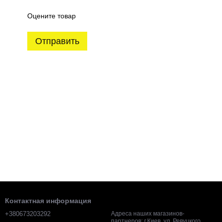
Оцените товар
Отправить
Контактная информация
+380673203292
Адреса наших магазинов-
партнеров: г.Киев, ул. Ревуцкого,