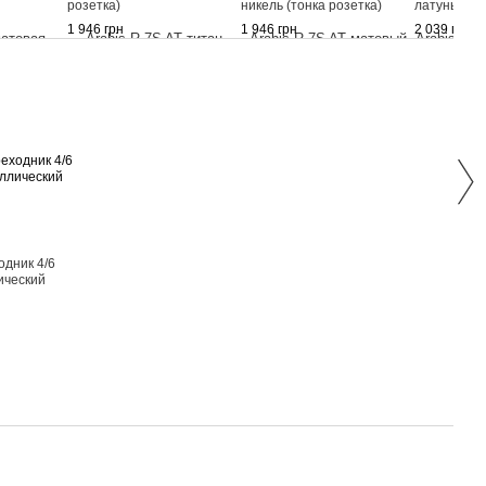
розетка)
никель (тонка розетка)
латунь PVD
розетка)
1 946 грн
1 946 грн
2 039 грн
Раз
одник 4/6
Двер
ический
Arab
(тонк
2 225
2 