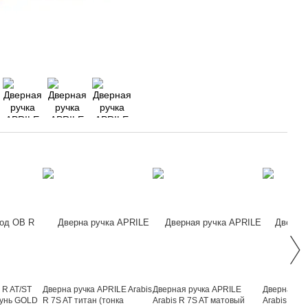
 R AT/ST
Дверна ручка APRILE Arabis
Дверная ручка APRILE
Дверная ру
тунь GOLD
R 7S AT титан (тонка
Arabis R 7S AT матовый
Arabis R 7