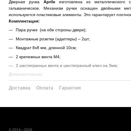
Дверная ручка
Aprile
изготовлена из металлического с
гальваническое. Механизм ручки оснащен двойными мет
используются пластиковые элементы. Это гарантирует плотное
Комплектация:
Пара ручек (на обе стороны двери);
Монтажные розетки (адаптеры) – 2шт;
Квадрат 8х8 мм, длинной 10см;
2 крепежных винта М4;
2 шестигранных винта и шестигранный ключ на 3мм;
Дополнительно:
Накладка WC для дверей в санузле;
Накладка PZ (под цилиндр) для дверей, закрывающихся на пе
Доставка
Оплата
Гарантия
© 2014—2026