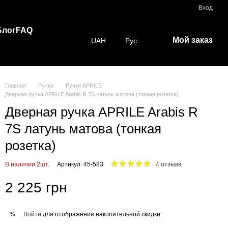
Вход
Блог
FAQ
Мой заказ
UAH
Рус
Главная
Ручки
Ручки APRILE
Дверная ручка APRILE Arabis R 7S латунь матова (тонкая розетка)
Дверная ручка APRILE Arabis R
7S латунь матова (тонкая
розетка)
В наличии 2шт.
Артикул: 45-583
4 отзыва
2 225 грн
Войти
для отображения накопительной скидки
%