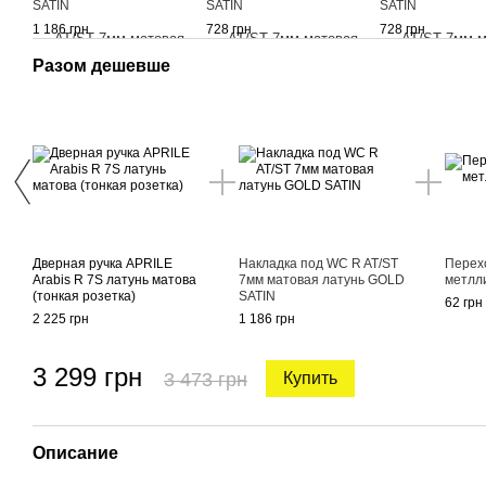
SATIN
SATIN
SATIN
1 186 грн
728 грн
728 грн
Разом дешевше
Дверная ручка APRILE
Накладка под WC R AT/ST
Перех
Arabis R 7S латунь матова
7мм матовая латунь GOLD
метлл
(тонкая розетка)
SATIN
62 грн
2 225 грн
1 186 грн
3 299 грн
3 473 грн
Купить
Описание