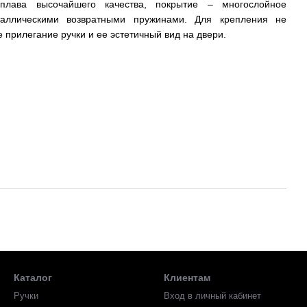
плава высочайшего качества, покрытие – многослойное
аллическими возвратными пружинами. Для крепления не
 прилегание ручки и ее эстетичный вид на двери.
рсональный ключ.
Каталог
Клиентам
Ручки
Вход в личный кабинет