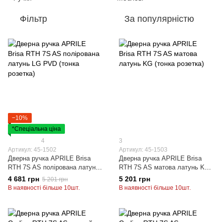
Фільтр
За популярністю
−10%
*Спеціальна ціна
4
3
Артикул: 45-1502
Артикул: 45-1503
Дверна ручка APRILE Brisa
Дверна ручка APRILE Brisa
RTH 7S AS полірована латунь
RTH 7S AS матова латунь KG
LG PVD (тонка розетка)
(тонка розетка)
4 681 грн
5 201 грн
5 201 грн
В наявності більше 10шт.
В наявності більше 10шт.