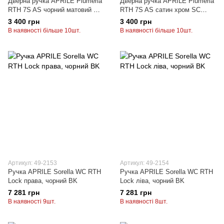
Дверна ручка APRILE Plumeria
Дверна ручка APRILE Plumeria
RTH 7S AS чорний матовий BK
RTH 7S AS сатин хром SC
(тонка розетка)
(тонка розетка)
3 400 грн
3 400 грн
В наявності більше 10шт.
В наявності більше 10шт.
Артикул: 49-2153
Артикул: 49-2154
Ручка APRILE Sorella WC RTH
Ручка APRILE Sorella WC RTH
Lock права, чорний BK
Lock ліва, чорний BK
7 281 грн
7 281 грн
В наявності 9шт.
В наявності 8шт.