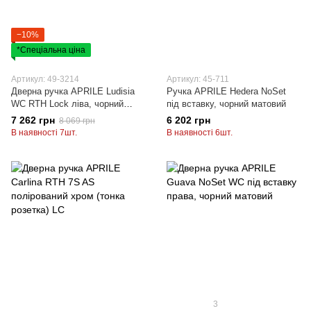
−10%
*Спеціальна ціна
Артикул: 49-3214
Артикул: 45-711
Дверна ручка APRILE Ludisia
Ручка APRILE Hedera NoSet
WC RTH Lock ліва, чорний
під вставку, чорний матовий
матовий BK
7 262 грн
6 202 грн
8 069 грн
В наявності 7шт.
В наявності 6шт.
3