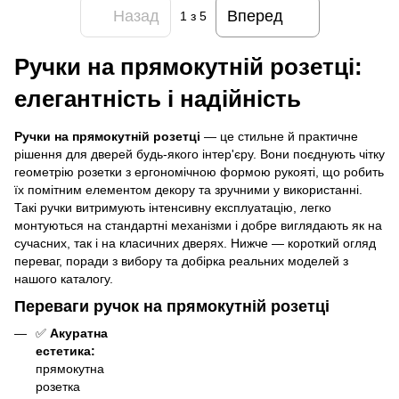
Назад
Вперед
1
з 5
Ручки на прямокутній розетці
:
елегантність і надійність
Ручки на прямокутній розетці
— це стильне й практичне
рішення для дверей будь-якого інтер'єру. Вони поєднують чітку
геометрію розетки з ергономічною формою рукояті, що робить
їх помітним елементом декору та зручними у використанні.
Такі ручки витримують інтенсивну експлуатацію, легко
монтуються на стандартні механізми і добре виглядають як на
сучасних, так і на класичних дверях. Нижче — короткий огляд
переваг, поради з вибору та добірка реальних моделей з
нашого каталогу.
Переваги ручок на прямокутній розетці
✅
Акуратна
естетика:
прямокутна
розетка