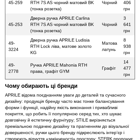
45-259
RTH 7S AS чорний матовий BK
Чорний
406
(тонка розетка)
грн
Дверна ручка APRILE Carlina
3
45-253
RTH 7S AS чорний матовий BK
Чорний
641
(тонка розетка)
грн
Дверна ручка APRILE Ludisia
8
49-
Матова
RTH Lock ліва, матове золото
938
3224
латунь
KG
грн
14
49-
Ручка APRILE Mahonia RTH
Графіт
477
2778
права, графіт GYM
грн
Чому обирають ці бренди
APRILE відома поєднанням уваги до деталей та сучасного
дизайну: продукція бренду часто має тонке балансування
форми і функції, надійну якість виконання і привабливі
покриття, що робить її популярною серед тих, хто шукає
довговічну й естетичну фурнітуру; STILE вирізняється
преміальною подачею дизайну та прагненням до візуальної
довершеності, ручки цього бренду підкреслюють інтер’єр і
створюють відчуття «закінченості» простору; STERK пропонує