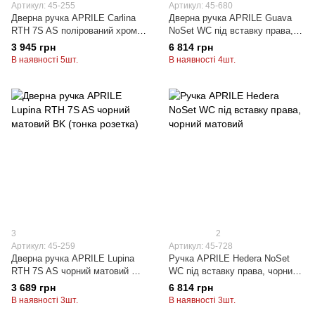
Артикул: 45-255
Артикул: 45-680
Дверна ручка APRILE Carlina
Дверна ручка APRILE Guava
RTH 7S AS полірований хром
NoSet WC під вставку права,
(тонка розетка) LC
чорний матовий
3 945 грн
6 814 грн
В наявності 5шт.
В наявності 4шт.
3
2
Артикул: 45-259
Артикул: 45-728
Дверна ручка APRILE Lupina
Ручка APRILE Hedera NoSet
RTH 7S AS чорний матовий BK
WC під вставку права, чорний
(тонка розетка)
матовий
3 689 грн
6 814 грн
В наявності 3шт.
В наявності 3шт.