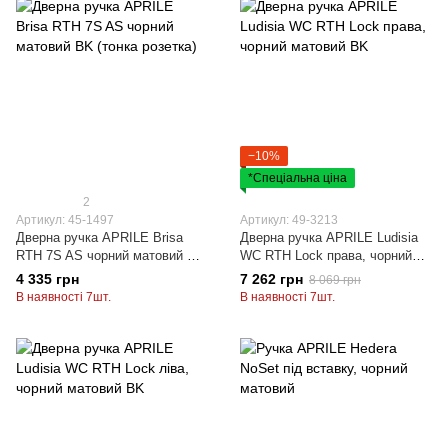
−10%
*Спеціальна ціна
2
Артикул: 45-1497
Артикул: 49-3213
Дверна ручка APRILE Brisa
Дверна ручка APRILE Ludisia
RTH 7S AS чорний матовий BK
WC RTH Lock права, чорний
(тонка розетка)
матовий BK
4 335 грн
7 262 грн
8 069 грн
В наявності 7шт.
В наявності 7шт.