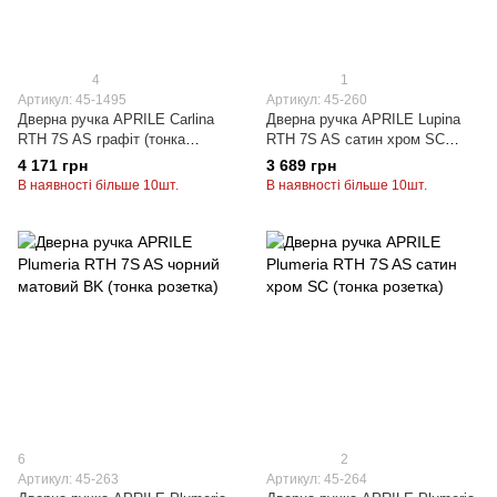
4
1
Артикул: 45-1495
Артикул: 45-260
Дверна ручка APRILE Carlina
Дверна ручка APRILE Lupina
RTH 7S AS графіт (тонка
RTH 7S AS сатин хром SC
розетка) GYM
(тонка розетка)
4 171 грн
3 689 грн
В наявності більше 10шт.
В наявності більше 10шт.
6
2
Артикул: 45-263
Артикул: 45-264