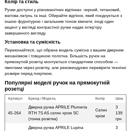
Колір та стиль
Ручки доступні у різноманітних відтінках: чорний, титановий,
матова латунь та інші. Обирайте відтінок, який поєднується з
іншою фурнітурою і загальним тоном кімнати; іноді один
акцент у вигляді контрастної ручки надає інтер'єру
завершеного вигляду.
Установка та сумісність
Переконайтеся, що обрана модель сумісна з вашим дверним
механізмом і товщиною полотна. Більшість ручок на
прямокутній розетці монтуються стандартним способом —
гвинтами через розетку, але рекомендуємо перевірити технічні
розміри перед покупкою.
Популярні моделі ручок на прямокутній
розетці
Артикул
Бренд / Модель
Колір
Ціна
Дверна ручка APRILE Plumeria
3
Сатин
45-264
RTH 7S AS сатин хром SC
139
хром
(тонка розетка)
грн
Дверна ручка APRILE Lupina
3