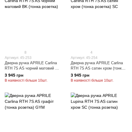
8
4
Артикул: 45-253
Артикул: 45-254
Дверна ручка APRILE Carlina
Дверна ручка APRILE Carlina
RTH 7S AS чорний матовий BK
RTH 7S AS сатин хром (тонка
(тонка розетка)
розетка) SC
3 945 грн
3 945 грн
В наявності більше 10шт.
В наявності більше 10шт.