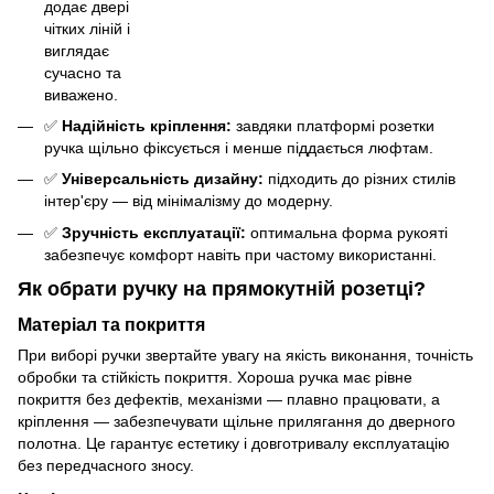
додає двері
чітких ліній і
виглядає
сучасно та
виважено.
✅
Надійність кріплення:
завдяки платформі розетки
ручка щільно фіксується і менше піддається люфтам.
✅
Універсальність дизайну:
підходить до різних стилів
інтер'єру — від мінімалізму до модерну.
✅
Зручність експлуатації:
оптимальна форма рукояті
забезпечує комфорт навіть при частому використанні.
Як обрати ручку на прямокутній розетці?
Матеріал та покриття
При виборі ручки звертайте увагу на якість виконання, точність
обробки та стійкість покриття. Хороша ручка має рівне
покриття без дефектів, механізми — плавно працювати, а
кріплення — забезпечувати щільне прилягання до дверного
полотна. Це гарантує естетику і довготривалу експлуатацію
без передчасного зносу.