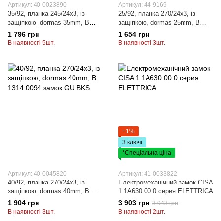
Артикул: 40-0023890
Артикул: 44-9169
35/92, планка 245/24x3, із
25/92, планка 270/24x3, із
защiпкою, dormas 35mm, B
защiпкою, dormas 25mm, B
1314 0013 замок GU BKS
1314 0091 замок GU BKS
1 796 грн
1 654 грн
В наявності 5шт.
В наявності 3шт.
−1%
3 ключі
*Спеціальна ціна
Артикул: 40-0045820
Артикул: 41-0033822
40/92, планка 270/24x3, із
Електромеханічний замок CISA
защiпкою, dormas 40mm, B
1.1А630.00.0 серия ELETTRICA
1314 0094 замок GU BKS
1 904 грн
3 903 грн
3 943 грн
В наявності 3шт.
В наявності 2шт.