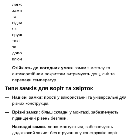
легко
замикати
та
відчиняти
як
вручну,
так і
за
допомогою
ключа.
Стійкість до погодних умов:
замки з металу та
антикорозійним покриттям витримують дощ, сніг та
перепади температур.
Типи замків для воріт та хвірток
Навісні замки:
прості у використанні та універсальні для
різних конструкцій.
Врізні замки:
більш складні у монтажі, забезпечують
підвищений рівень безпеки.
Накладні замки:
легко монтуються, забезпечують
додатковий захист без втручання у конструкцію воріт.