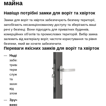
майна
Навіщо потрібні замки для воріт та хвірток
Замки для воріт та хвірток забезпечують безпеку території,
запобігають несанкціонованому доступу та зберігають ваші
речі у безпеці. Вони підходять для приватних будинків,
комерційних об'єктів та промислових територій. Вибір замка
залежить від матеріалу воріт, частоти користування та рівня
безпеки, який ви хочете забезпечити.
Переваги якісних замків для воріт та хвірток
Надійність:
забезпечують
тривалий
термін
служби
та
захист
від
злому.
Зручність
використання: