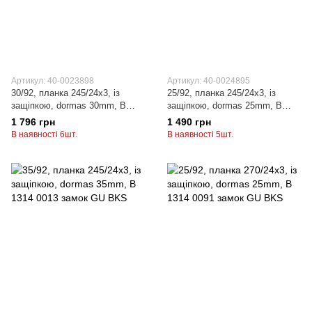
Артикул: 40-0023898
Артикул: 40-0024895
30/92, планка 245/24x3, із
25/92, планка 245/24x3, із
защiпкою, dormas 30mm, B
защiпкою, dormas 25mm, B
1314 0012 замок GU BKS
1314 0011 замок GU BKS
1 796 грн
1 490 грн
В наявності 6шт.
В наявності 5шт.