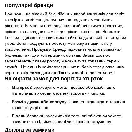
Популярні бренди
Locinox
– це відомий бельгійський виробник замків для воріт
та хвірток, який спеціалізується на надійних механічних
рішеннях. Компанія пропонує широкий асортимент навісних,
врізних та накладних замків для різних типів воріт. Всі замки
Locinox відрізняються високою стійкістю до корозії та погодних
умов. Вони поєднують простоту монтажу з надійністю у
використанні. Продукція бренду підходить як для приватних
будинків, так і для комерційних об'єктів. Замки Locinox
забезпечують плавну роботу механізму та тривалий термін
служби. Це один із найпопулярніших виборів серед власників
воріт та хвірток завдяки стабільній якості та довговічності.
Як обрати замок для воріт та хвірток
Матеріал:
враховуйте метал, дерево або комбінацію
матеріалів, з яких виготовлені ворота чи хвіртка.
Розмір дужки або корпусу:
повинен відповідати товщині
та конструкції воріт.
Рівень безпеки:
залежить від того, які об’єкти ви хочете
захистити та від ймовірності зовнішнього втручання.
Догляд за замками