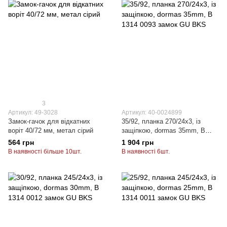
3
Артикул: 49-3028
Артикул: 40-0024899
Замок-гачок для відкатних
35/92, планка 270/24x3, із
воріт 40/72 мм, метал сірий
защiпкою, dormas 35mm, B
1314 0093 замок GU BKS
564 грн
1 904 грн
В наявності більше 10шт.
В наявності 6шт.