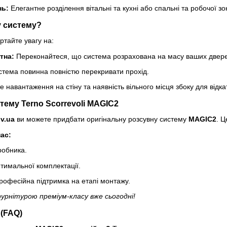
нь:
Елегантне розділення вітальні та кухні або спальні та робочої зо
у систему?
ртайте увагу на:
тна:
Переконайтеся, що система розрахована на масу ваших двер
тема повинна повністю перекривати прохід.
 навантаження на стіну та наявність вільного місця збоку для відка
тему Terno Scorrevoli MAGIC2
iv.ua
ви можете придбати оригінальну розсувну систему
MAGIC2
. Ц
ас:
иробника.
птимальної комплектації.
рофесійна підтримка на етапі монтажу.
фурнітурою преміум-класу вже сьогодні!
(FAQ)