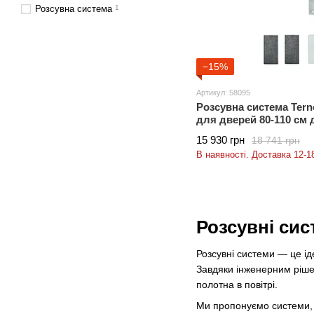
Розсувна система
1
−15%
Артикул: 58095
Розсувна система Tern
для дверей 80-110 см 
15 930 грн
18 741 грн
В наявності. Доставка 12-18
Розсувні сис
Розсувні системи — це ід
Завдяки інженерним рішен
полотна в повітрі.
Ми пропонуємо системи, як