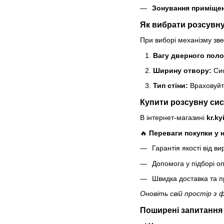
Зонування приміще
Як вибрати розсувн
При виборі механізму зве
Вагу дверного поло
Ширину отвору:
Сис
Тип стіни:
Враховуйте
Купити розсувну сис
В інтернет-магазині
kr.ky
🔥
Переваги покупки у н
Гарантія якості від в
Допомога у підборі о
Швидка доставка та п
Оновіть свій простір з 
Поширені запитання 