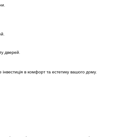
ни.
ей.
ту дверей.
е інвестиція в комфорт та естетику вашого дому.