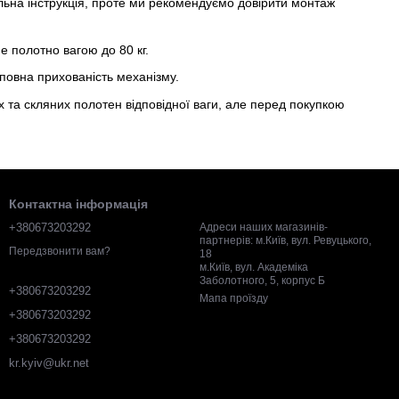
льна інструкція, проте ми рекомендуємо довірити монтаж
 полотно вагою до 80 кг.
повна прихованість механізму.
 та скляних полотен відповідної ваги, але перед покупкою
Контактна інформація
+380673203292
Адреси наших магазинів-
партнерів: м.Київ, вул. Ревуцького,
Передзвонити вам?
18
м.Київ, вул. Академіка
Заболотного, 5, корпус Б
+380673203292
Мапа проїзду
+380673203292
+380673203292
kr.kyiv@ukr.net