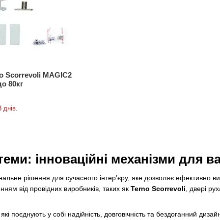
o Scorrevoli MAGIC2
до 80кг
 днів.
теми: інноваційні механізми для 
еальне рішення для сучасного інтер’єру, яке дозволяє ефективно ви
ням від провідних виробників, таких як
Terno Scorrevoli
, двері р
і поєднують у собі надійність, довговічність та бездоганний дизайн