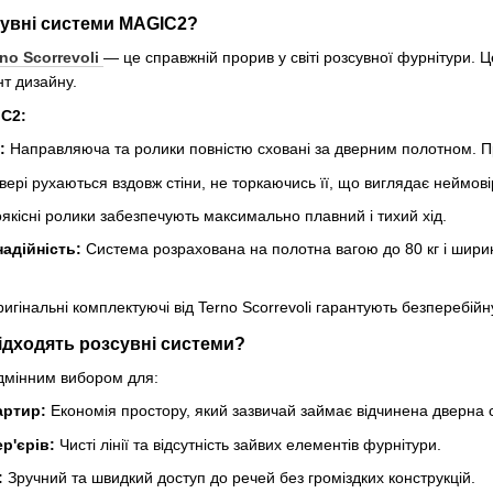
увні системи MAGIC2?
no Scorrevoli
— це справжній прорив у світі розсувної фурнітури. 
т дизайну.
C2:
:
Направляюча та ролики повністю сховані за дверним полотном. П
ері рухаються вздовж стіни, не торкаючись її, що виглядає неймов
якісні ролики забезпечують максимально плавний і тихий хід.
надійність:
Система розрахована на полотна вагою до 80 кг і ширин
игінальні комплектуючі від Terno Scorrevoli гарантують безперебійну
підходять розсувні системи?
ідмінним вибором для:
артир:
Економія простору, який зазвичай займає відчинена дверна с
р'єрів:
Чисті лінії та відсутність зайвих елементів фурнітури.
:
Зручний та швидкий доступ до речей без громіздких конструкцій.