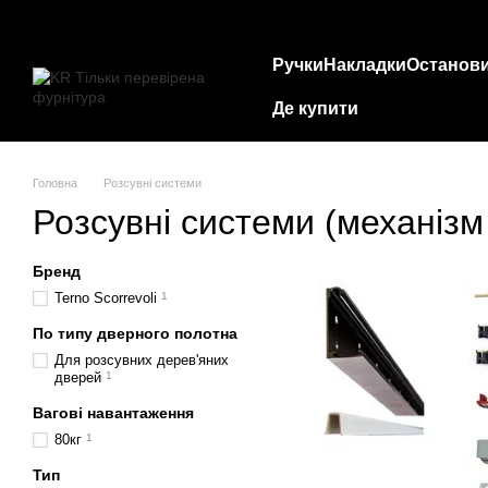
Перейти до основного контенту
Ручки
Накладки
Останов
Де купити
Головна
Розсувні системи
Розсувні системи (механізм
Бренд
Terno Scorrevoli
1
По типу дверного полотна
Для розсувних дерев'яних
дверей
1
Вагові навантаження
80кг
1
Тип