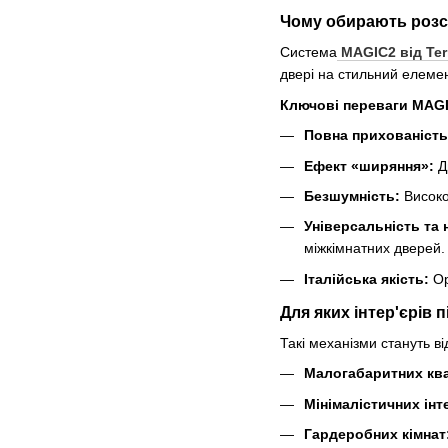
Чому обирають розс
Система
MAGIC2 від Ter
двері на стильний елемен
Ключові переваги MAGI
Повна прихованість
Ефект «ширяння»:
Дв
Безшумність:
Високо
Універсальність та 
міжкімнатних дверей.
Італійська якість:
Ор
Для яких інтер'єрів 
Такі механізми стануть в
Малогабаритних кв
Мінімалістичних інте
Гардеробних кімнат