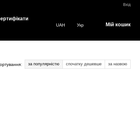
Вхід
ертифікати
Мій кошик
UAH
Укр
за популярністю
спочатку дешевше
за назвою
ортування: