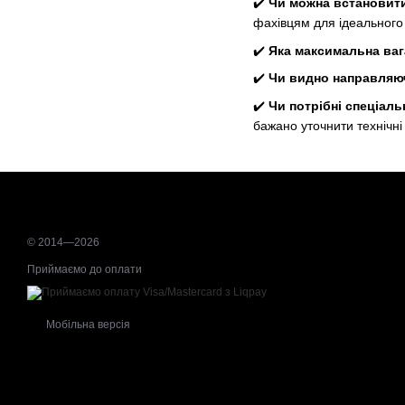
✔️
Чи можна встановит
фахівцям для ідеального
✔️
Яка максимальна ва
✔️
Чи видно направляюч
✔️
Чи потрібні спеціаль
бажано уточнити технічн
© 2014—2026
Приймаємо до оплати
Мобільна версія