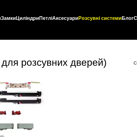
и
Замки
Циліндри
Петлі
Аксесуари
Розсувні системи
Блог
С
 для розсувних дверей)
С