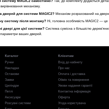
и систему MAGIC2 самостійно?
Так, до комплекту додається дета
 вирівнювання механізму.
га дверей для системи MAGIC2?
Механізм розрахований на дверне
у систему після монтажу?
Ні, головна особливість MAGIC2 — це 
ні двері для цієї системи?
Система сумісна з більшістю дерев'яних
і параметри ваших дверей.
Каталог
Клієнтам
Ручки
Вхід до кабінету
Накладки
Про нас
Останови
Оплата і доставка
Замки
Обмін та повернення
Циліндри
Умови надання гарантії
Петлі
Контактна інформація
Аксесуари
Оферта
Розсувні системи
Угода користувача
Блог
Бренди