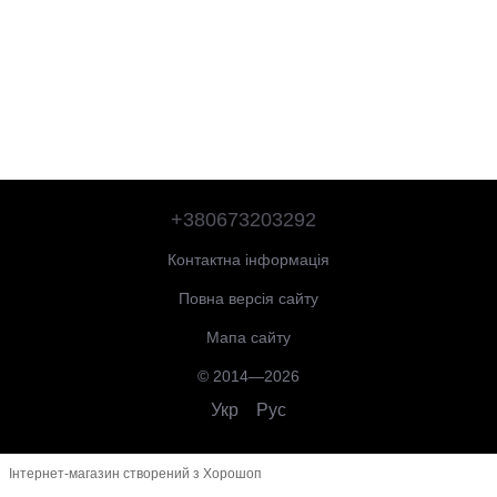
+380673203292
Контактна інформація
Повна версія сайту
Мапа сайту
© 2014—2026
Укр
Рус
Інтернет-магазин створений з Хорошоп