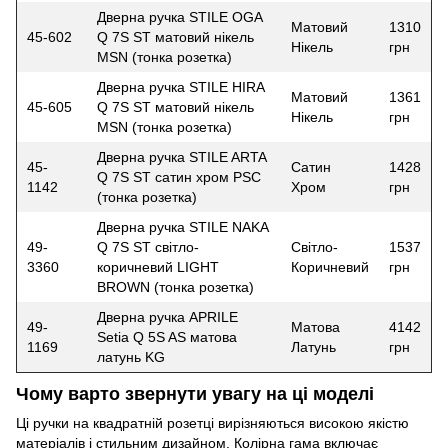
Дверна ручка STILE OGA
Матовий
1310
45-602
Q 7S ST матовий нікель
Нікель
грн
MSN (тонка розетка)
Дверна ручка STILE HIRA
Матовий
1361
45-605
Q 7S ST матовий нікель
Нікель
грн
MSN (тонка розетка)
Дверна ручка STILE ARTA
45-
Сатин
1428
Q 7S ST сатин хром PSC
1142
Хром
грн
(тонка розетка)
Дверна ручка STILE NAKA
49-
Q 7S ST світло-
Світло-
1537
3360
коричневий LIGHT
Коричневий
грн
BROWN (тонка розетка)
Дверна ручка APRILE
49-
Матова
4142
Setia Q 5S AS матова
1169
Латунь
грн
латунь KG
Чому варто звернути увагу на ці моделі
Ці ручки на квадратній розетці вирізняються високою якістю
матеріалів і стильним дизайном. Колірна гама включає