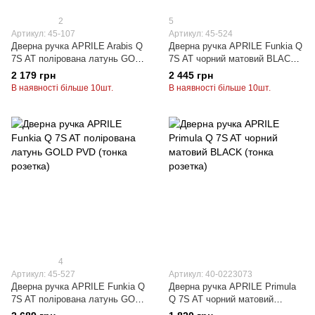
2
5
Артикул: 45-107
Артикул: 45-524
Дверна ручка APRILE Arabis Q
Дверна ручка APRILE Funkia Q
7S AT полірована латунь GOLD
7S AT чорний матовий BLACK
PVD (тонка розетка)
(тонка розетка)
2 179 грн
2 445 грн
В наявності більше 10шт.
В наявності більше 10шт.
4
Артикул: 45-527
Артикул: 40-0223073
Дверна ручка APRILE Funkia Q
Дверна ручка APRILE Primula
7S AT полірована латунь GOLD
Q 7S AT чорний матовий
PVD (тонка розетка)
BLACK (тонка розетка)