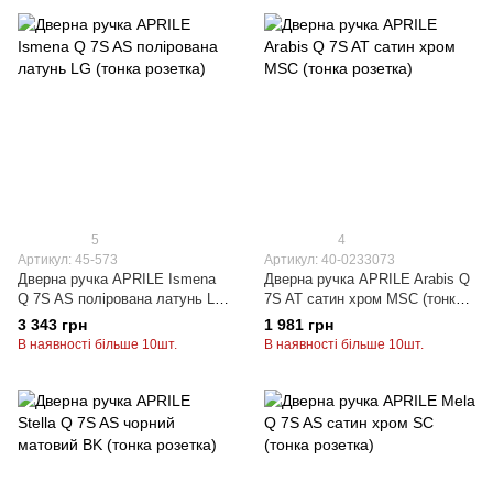
5
4
Артикул: 45-573
Артикул: 40-0233073
Дверна ручка APRILE Ismena
Дверна ручка APRILE Arabis Q
Q 7S AS полірована латунь LG
7S AT сатин хром MSC (тонка
(тонка розетка)
розетка)
3 343 грн
1 981 грн
В наявності більше 10шт.
В наявності більше 10шт.