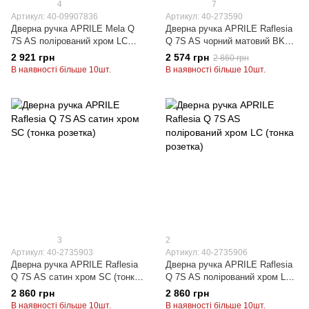
4
7
Артикул: 40-09907836
Артикул: 40-273590
Дверна ручка APRILE Mela Q
Дверна ручка APRILE Raflesia
7S AS полірований хром LC
Q 7S AS чорний матовий BK
(тонка розетка)
(тонка розетка)
2 921 грн
2 574 грн
2 860 грн
В наявності більше 10шт.
В наявності більше 10шт.
3
2
Артикул: 40-2735903
Артикул: 40-2735906
Дверна ручка APRILE Raflesia
Дверна ручка APRILE Raflesia
Q 7S AS сатин хром SC (тонка
Q 7S AS полірований хром LC
розетка)
(тонка розетка)
2 860 грн
2 860 грн
В наявності більше 10шт.
В наявності більше 10шт.