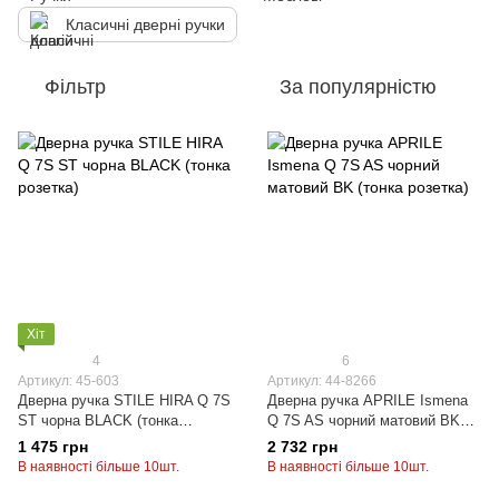
Класичні дверні ручки
Фільтр
За популярністю
Хіт
4
6
Артикул: 45-603
Артикул: 44-8266
Дверна ручка STILE HIRA Q 7S
Дверна ручка APRILE Ismena
ST чорна BLACK (тонка
Q 7S AS чорний матовий BK
розетка)
(тонка розетка)
1 475 грн
2 732 грн
В наявності більше 10шт.
В наявності більше 10шт.