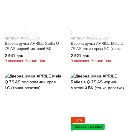
3
2
Артикул: 40-0453073
Артикул: 40-09907833
Дверна ручка APRILE Stella Q
Дверна ручка APRILE Mela Q
7S AS чорний матовий BK
7S AS сатин хром SC (тонка
(тонка розетка)
розетка)
2 941 грн
2 921 грн
В наявності більше 10шт.
В наявності більше 10шт.
−10%
*Спеціальна ціна