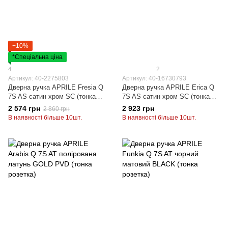
−10%
*Спеціальна ціна
4
2
Артикул: 40-2275803
Артикул: 40-16730793
Дверна ручка APRILE Fresia Q
Дверна ручка APRILE Erica Q
7S AS сатин хром SC (тонка
7S AS сатин хром SC (тонка
розетка)
розетка)
2 574 грн
2 923 грн
2 860 грн
В наявності більше 10шт.
В наявності більше 10шт.