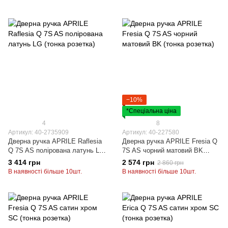
−10%
*Спеціальна ціна
4
8
Артикул: 40-2735909
Артикул: 40-227580
Дверна ручка APRILE Raflesia
Дверна ручка APRILE Fresia Q
Q 7S AS полірована латунь LG
7S AS чорний матовий BK
(тонка розетка)
(тонка розетка)
3 414 грн
2 574 грн
2 860 грн
В наявності більше 10шт.
В наявності більше 10шт.