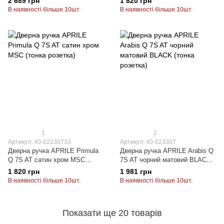
2 689 грн
1 820 грн
В наявності більше 10шт.
В наявності більше 10шт.
1
2
Артикул: 40-02230733
Артикул: 40-023307
Дверна ручка APRILE Primula
Дверна ручка APRILE Arabis Q
Q 7S AT сатин хром MSC
7S AT чорний матовий BLACK
(тонка розетка)
(тонка розетка)
1 820 грн
1 981 грн
В наявності більше 10шт.
В наявності більше 10шт.
Показати ще 20 товарів