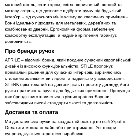
матовий нікель, сатин хром, світло-коричневий, чорний та
матову латунь, що дозволяє підібрати ручку під будь-який
інтер’єр – від сучасного мінімалізму до класичних приміщень.
Вони ідеально підходять для металевих, дерев’яних та
комбінованих дверей. Ергономічна форма забезпечує
комфортну експлуатацію, а надійне кріплення гарантує
довговічність.
Про бренди ручок
APRILE – відомий бренд, який поєднує сучасний європейський
дизайн із високою функціональністю. STILE пропонує
преміальні рішення для сучасних інтер’єрів, вирізняючись
стильним зовнішнім виглядом та надійністю у використанні.
STERK орієнтований на довговічність і простоту догляду, його
ручки практичні та зручні для будь-яких приміщень. Продукція
цих брендів виготовляється в різних країнах Європи,
забезпечуючи високі стандарти якості та довговічність.
Доставка та оплата
Ми доставляємо ручки на квадратній розетці по всій Україні.
Оплатити можна онлайн або при отриманні. Усі товари
супроводжуються гарантією виробника: