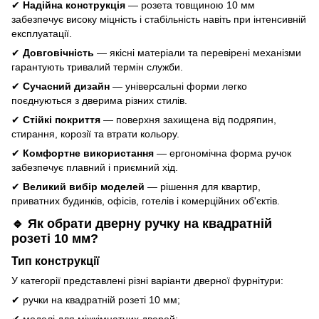
✔
Надійна конструкція
— розета товщиною 10 мм
забезпечує високу міцність і стабільність навіть при інтенсивній
експлуатації.
✔
Довговічність
— якісні матеріали та перевірені механізми
гарантують тривалий термін служби.
✔
Сучасний дизайн
— універсальні форми легко
поєднуються з дверима різних стилів.
✔
Стійкі покриття
— поверхня захищена від подряпин,
стирання, корозії та втрати кольору.
✔
Комфортне використання
— ергономічна форма ручок
забезпечує плавний і приємний хід.
✔
Великий вибір моделей
— рішення для квартир,
приватних будинків, офісів, готелів і комерційних об'єктів.
🔹 Як обрати дверну ручку на квадратній
розеті 10 мм?
Тип конструкції
У категорії представлені різні варіанти дверної фурнітури:
✔ ручки на квадратній розеті 10 мм;