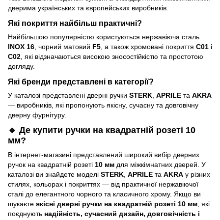
дверима українських та європейських виробників.
Які покриття найбільш практичні?
Найбільшою популярністю користуються нержавіюча сталь
INOX 16
, чорний матовий
F5
, а також хромовані покриття
C01
і
C02
, які відзначаються високою зносостійкістю та простотою
догляду.
Які бренди представлені в категорії?
У каталозі представлені дверні ручки
STERK
,
APRILE
та
AKRA
— виробників, які пропонують якісну, сучасну та довговічну
дверну фурнітуру.
🔹 Де купити ручки на квадратній розеті 10
мм?
В інтернет-магазині представлений широкий вибір дверних
ручок на квадратній розеті
10 мм
для міжкімнатних дверей. У
каталозі ви знайдете моделі
STERK
,
APRILE
та
AKRA
у різних
стилях, кольорах і покриттях — від практичної нержавіючої
сталі до елегантного чорного та класичного хрому. Якщо ви
шукаєте
якісні дверні ручки на квадратній розеті 10 мм
, які
поєднують
надійність, сучасний дизайн, довговічність і