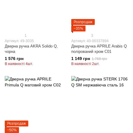
Розпродаж
−35%
1
3
Артикул: 49-3035
Артикул: 40-00337894
Дверна ручка AKRA Solido Q,
Дверна ручка APRILE Arabis Q
чорна
полірований хром C01
1 576 грн
1 149 грн
1 768 грн
В наявності 4шт.
В наявності 2шт.
Розпродаж
−50%