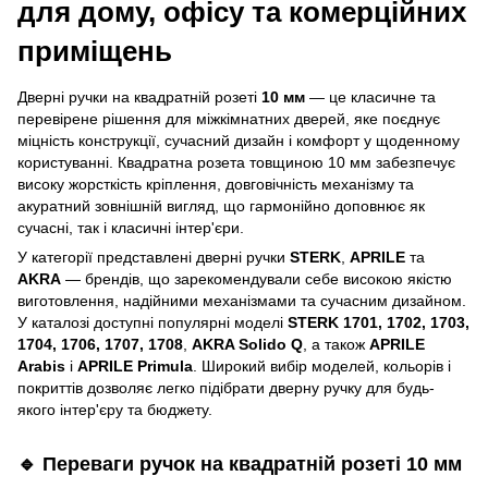
для дому, офісу та комерційних
приміщень
Дверні ручки на квадратній розеті
10 мм
— це класичне та
перевірене рішення для міжкімнатних дверей, яке поєднує
міцність конструкції, сучасний дизайн і комфорт у щоденному
користуванні. Квадратна розета товщиною 10 мм забезпечує
високу жорсткість кріплення, довговічність механізму та
акуратний зовнішній вигляд, що гармонійно доповнює як
сучасні, так і класичні інтер'єри.
У категорії представлені дверні ручки
STERK
,
APRILE
та
AKRA
— брендів, що зарекомендували себе високою якістю
виготовлення, надійними механізмами та сучасним дизайном.
У каталозі доступні популярні моделі
STERK 1701, 1702, 1703,
1704, 1706, 1707, 1708
,
AKRA Solido Q
, а також
APRILE
Arabis
і
APRILE Primula
. Широкий вибір моделей, кольорів і
покриттів дозволяє легко підібрати дверну ручку для будь-
якого інтер'єру та бюджету.
🔹 Переваги ручок на квадратній розеті 10 мм