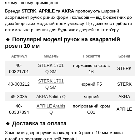
якому іншому приміщенні.
Бренди
STERK
,
APRILE
та
AKRA
пропонують широкий
асортимент ручок різних форм і кольорів — від бюджетних до
дизайнерських моделей преміумкласу. Це дозволяє підібрати
оптимальне рішення для будь-яких дверей та інтер'єру.
🔹 Популярні моделі ручок на квадратній
розеті 10 мм
Артикул
Модель
Покриття
Бренд
40-
STERK 1701
нержавіюча сталь
STERK
00321701
Q SM
16
STERK 1701
40-003212
чорний F5
STERK
Q SM
49-3035
AKRA Solido Q
чорний
AKRA
40-
APRILE Arabis
полірований хром
APRILE
00337894
Q
C01
🔹 Доставка та оплата
Замовити дверні ручки на квадратній розеті 10 мм можна
онлайн з доставкою по всій Україні.