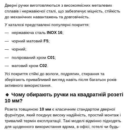
Дверні ручки виготовляються з високоякісних металевих
сплавів і нержавіючої сталі, що забезпечує міцність, стійкість
до механічних навантажень та довговічність.
У каталозі представлені популярні покриття:
нержавіюча сталь
INOX 16
;
чорний матовий
F5
;
чорний;
полірований хром
C01
;
матовий хром
C02
.
Усі покриття стійкі до вологи, подряпин, стирання та
зберігають привабливий вигляд навіть після багатьох років
активного використання.
🔹 Чому обирають ручки на квадратній розеті
10 мм?
Розета товщиною
10 мм
є класичним стандартом дверної
фурнітури, який поєднує високу надійність, простий монтаж і
тривалий термін експлуатації. Такі моделі відмінно підходять
для щоденного використання вдома, в офісі, готелі чи будь-