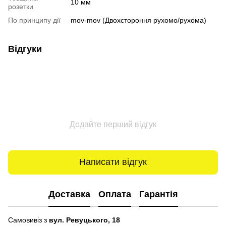
10 мм
розетки
По принципу дії
mov-mov (Двохстороння рухомо/рухома)
Відгуки
Додайте перший відгук
Написати відгук
Доставка
Оплата
Гарантія
Самовивіз з
вул. Ревуцького, 18