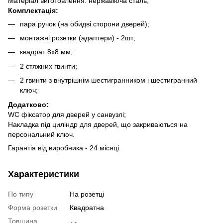
Матеріал виготовлення: нержавіюча сталь;
Комплектація:
пара ручок (на обидві сторони дверей);
монтажні розетки (адаптери) - 2шт;
квадрат 8х8 мм;
2 стяжних гвинти;
2 гвинти з внутрішнім шестигранником і шестигранний
ключ;
Додатково:
WC фіксатор для дверей у санвузлі;
Накладка під циліндр для дверей, що закриваються на
персональний ключ.
Гарантія від виробника - 24 місяці.
Характеристики
По типу
На розетці
Форма розетки
Квадратна
Товщина