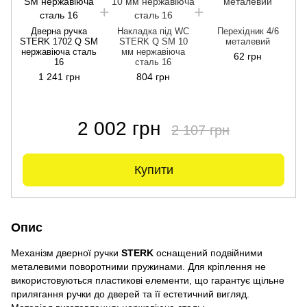
Дверна ручка
Накладка під WC
Перехідник 4/6
STERK 1702 Q SM
STERK Q SM 10
металевий
нержавіюча сталь
мм нержавіюча
62 грн
16
сталь 16
1 241 грн
804 грн
2 002 грн
2 107 грн
Купити
Опис
Механізм дверної ручки
STERK
оснащений подвійними
металевими поворотними пружинами. Для кріплення не
використовуються пластикові елементи, що гарантує щільне
прилягання ручки до дверей та її естетичний вигляд.