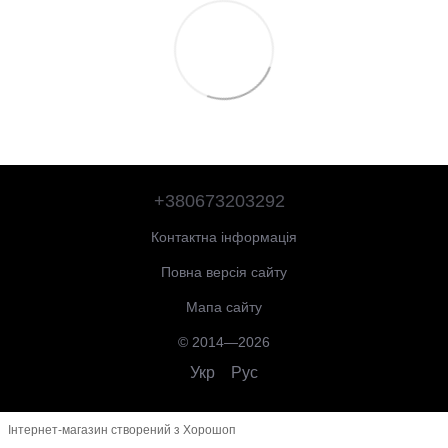
+380673203292
Контактна інформація
Повна версія сайту
Мапа сайту
© 2014—2026
Укр
Рус
Інтернет-магазин створений з Хорошоп