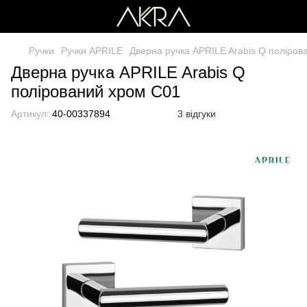
Ручки
Ручки APRILE
Дверна ручка APRILE Arabis Q поліров
Дверна ручка APRILE Arabis Q
полірований хром C01
Артикул:
40-00337894
3 відгуки