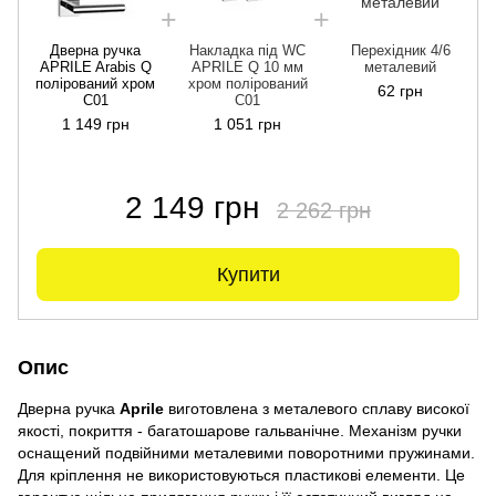
Дверна ручка
Накладка під WC
Перехідник 4/6
APRILE Arabis Q
APRILE Q 10 мм
металевий
Д
полірований хром
хром полірований
62 грн
C01
C01
1 149 грн
1 051 грн
2 149 грн
2 262 грн
Купити
Опис
Дверна ручка
Aprile
виготовлена з металевого сплаву високої
якості, покриття - багатошарове гальванічне. Механізм ручки
оснащений подвійними металевими поворотними пружинами.
Для кріплення не використовуються пластикові елементи. Це