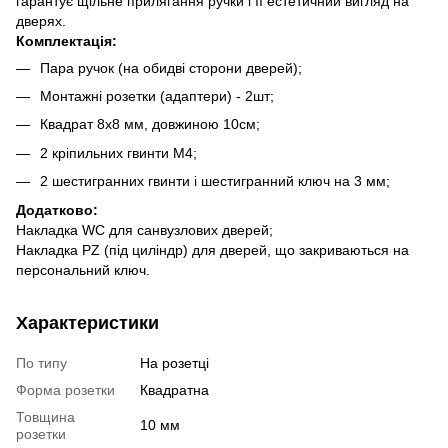
гарантує щільне прилягання ручки і її естетичний вигляд на
дверях.
Комплектація:
Пара ручок (на обидві сторони дверей);
Монтажні розетки (адаптери) - 2шт;
Квадрат 8х8 мм, довжиною 10см;
2 кріпильних гвинти М4;
2 шестигранних гвинти і шестигранний ключ на 3 мм;
Додатково:
Накладка WC для санвузлових дверей;
Накладка PZ (під циліндр) для дверей, що закриваються на
персональний ключ.
Характеристики
По типу
На розетці
Форма розетки
Квадратна
Товщина
10 мм
розетки