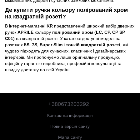
міжкімнатних дверей і сучасних замкових механізмів.
Де купити ручки кольору полірований хром
на квадратній розеті?
В інтернет-магазині
KR
представлений широкий вибір дверних
ручок
APRILE
кольору
полірований хром (LC, CP, CP SP,
C01)
на квадратній розеті. У каталозі доступні моделі на
розетках
5S, 7S, Super Slim
і
тонкій квадратній розеті
, які
чудово підходять для сучасних, класичних і дизайнерських
інтер'єрів. Ми пропонуємо лише оригінальну продукцію,
офіційну гарантію виробника, професійні консультації та
швидку доставку по всій Україні.
+380673203292
Контактна інформація
Повна версія сайту
Мапа сайту