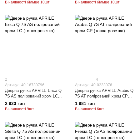
В наявності більше 10шт.
В наявності більше 10шт.
2
4
Артикул: 40-16730796
Артикул: 40-0233076
Дверна ручка APRILE Erica Q
Дверна ручка APRILE Arabis Q
7S AS полірований хром LC
7S AT полірований хром CP
(тонка розетка)
(тонка розетка)
2 923 грн
1 981 грн
В наявності 9шт.
В наявності 6шт.