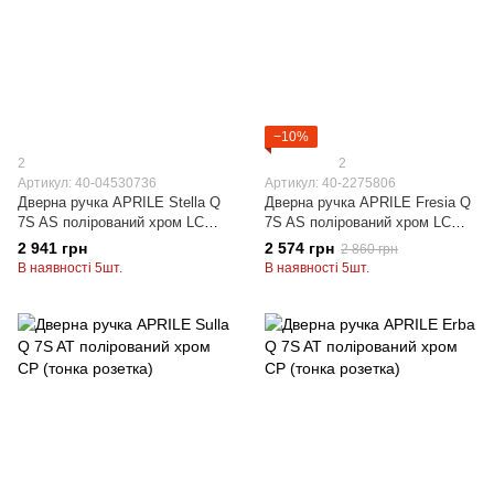
−10%
2
2
Артикул: 40-04530736
Артикул: 40-2275806
Дверна ручка APRILE Stella Q
Дверна ручка APRILE Fresia Q
7S AS полірований хром LC
7S AS полірований хром LC
(тонка розетка)
(тонка розетка)
2 941 грн
2 574 грн
2 860 грн
В наявності 5шт.
В наявності 5шт.