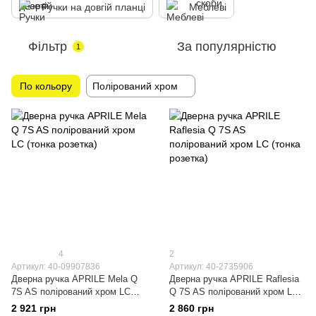
Ручки на довгій планці
Меблеві
Фільтр
За популярністю
1
По кольору
Полірований хром
4
2
Артикул: 40-09907836
Артикул: 40-2735906
Дверна ручка APRILE Mela Q
Дверна ручка APRILE Raflesia
7S AS полірований хром LC
Q 7S AS полірований хром LC
(тонка розетка)
(тонка розетка)
2 921 грн
2 860 грн