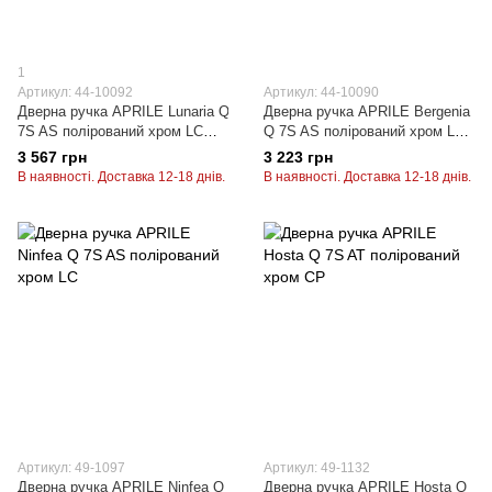
1
Артикул: 44-10092
Артикул: 44-10090
Дверна ручка APRILE Lunaria Q
Дверна ручка APRILE Bergenia
7S AS полірований хром LC
Q 7S AS полірований хром LC
(тонка розетка)
(тонка розетка)
3 567 грн
3 223 грн
В наявності. Доставка 12-18 днів.
В наявності. Доставка 12-18 днів.
Артикул: 49-1097
Артикул: 49-1132
Дверна ручка APRILE Ninfea Q
Дверна ручка APRILE Hosta Q