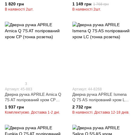
SP (тонка розетка)
1 820 грн
1 149 грн
1 768 грн
В наявності 2шт.
В наявності 2шт.
3
Артикул: 45-883
Артикул: 44-8268
Дверна ручка APRILE Arnica Q
Дверна ручка APRILE Ismena
7S AT полірований хром CP
Q 7S AS полірований хром LC
(тонка розетка)
(тонка розетка)
1 937 грн
2 732 грн
Комплектуємо. Доставка 1-2 дні.
В наявності. Доставка 12-18 днів.