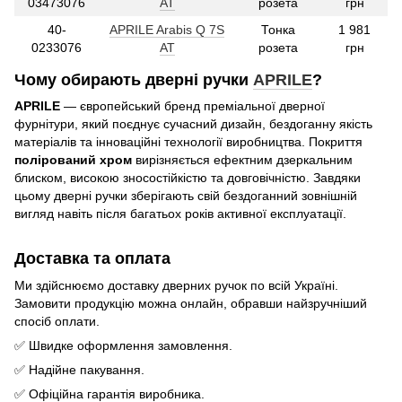
03473076
AT
розета
грн
40-
APRILE Arabis Q 7S
Тонка
1 981
0233076
AT
розета
грн
Чому обирають дверні ручки
APRILE
?
APRILE
— європейський бренд преміальної дверної
фурнітури, який поєднує сучасний дизайн, бездоганну якість
матеріалів та інноваційні технології виробництва. Покриття
полірований хром
вирізняється ефектним дзеркальним
блиском, високою зносостійкістю та довговічністю. Завдяки
цьому дверні ручки зберігають свій бездоганний зовнішній
вигляд навіть після багатьох років активної експлуатації.
Доставка та оплата
Ми здійснюємо доставку дверних ручок по всій Україні.
Замовити продукцію можна онлайн, обравши найзручніший
спосіб оплати.
✅ Швидке оформлення замовлення.
✅ Надійне пакування.
✅ Офіційна гарантія виробника.