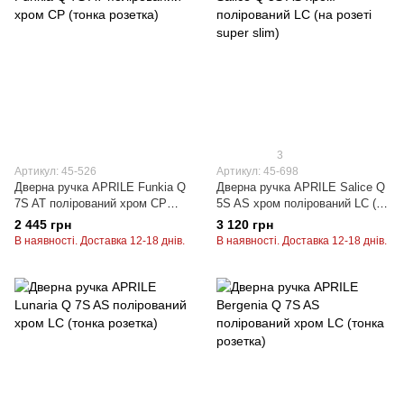
3
Артикул: 45-526
Артикул: 45-698
Дверна ручка APRILE Funkia Q
Дверна ручка APRILE Salice Q
7S AT полірований хром CP
5S AS хром полірований LC (на
(тонка розетка)
розеті super slim)
2 445 грн
3 120 грн
В наявності. Доставка 12-18 днів.
В наявності. Доставка 12-18 днів.