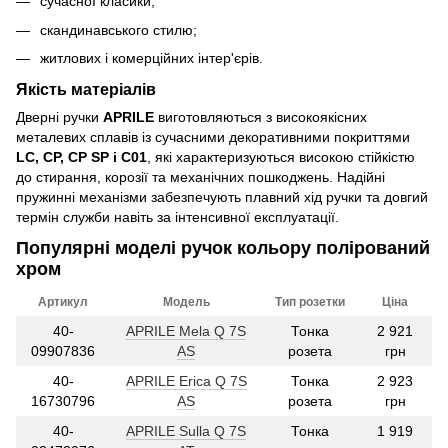
сучасної класики;
скандинавського стилю;
житлових і комерційних інтер'єрів.
Якість матеріалів
Дверні ручки
APRILE
виготовляються з високоякісних
металевих сплавів із сучасними декоративними покриттями
LC, CP, CP SP і C01
, які характеризуються високою стійкістю
до стирання, корозії та механічних пошкоджень. Надійні
пружинні механізми забезпечують плавний хід ручки та довгий
термін служби навіть за інтенсивної експлуатації.
Популярні моделі ручок кольору полірований
хром
Артикул
Модель
Тип розетки
Ціна
40-
APRILE Mela Q 7S
Тонка
2 921
09907836
AS
розета
грн
40-
APRILE Erica Q 7S
Тонка
2 923
16730796
AS
розета
грн
40-
APRILE Sulla Q 7S
Тонка
1 919