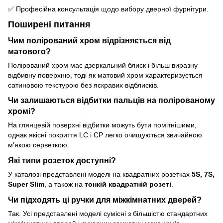
✅ Професійна консультація щодо вибору дверної фурнітури.
Поширені питання
Чим полірований хром відрізняється від
матового?
Полірований хром має дзеркальний блиск і більш виразну
відбивну поверхню, тоді як матовий хром характеризується
сатиновою текстурою без яскравих відблисків.
Чи залишаються відбитки пальців на полірованому
хромі?
На глянцевій поверхні відбитки можуть бути помітнішими,
однак якісні покриття LC і CP легко очищуються звичайною
м'якою серветкою.
Які типи розеток доступні?
У каталозі представлені моделі на квадратних розетках
5S, 7S,
Super Slim
, а також на
тонкій квадратній розеті
.
Чи підходять ці ручки для міжкімнатних дверей?
Так. Усі представлені моделі сумісні з більшістю стандартних