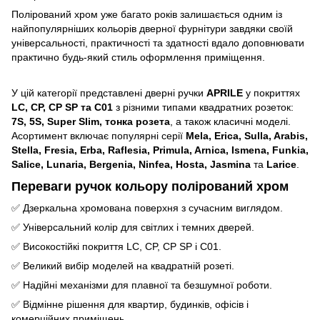
Полірований хром уже багато років залишається одним із
найпопулярніших кольорів дверної фурнітури завдяки своїй
універсальності, практичності та здатності вдало доповнювати
практично будь-який стиль оформлення приміщення.
У цій категорії представлені дверні ручки
APRILE
у покриттях
LC, CP, CP SP та C01
з різними типами квадратних розеток:
7S, 5S, Super Slim, тонка розета
, а також класичні моделі.
Асортимент включає популярні серії
Mela, Erica, Sulla, Arabis,
Stella, Fresia, Erba, Raflesia, Primula, Arnica, Ismena, Funkia,
Salice, Lunaria, Bergenia, Ninfea, Hosta, Jasmina
та
Larice
.
Переваги ручок кольору полірований хром
✅ Дзеркальна хромована поверхня з сучасним виглядом.
✅ Універсальний колір для світлих і темних дверей.
✅ Високостійкі покриття LC, CP, CP SP і C01.
✅ Великий вибір моделей на квадратній розеті.
✅ Надійні механізми для плавної та безшумної роботи.
✅ Відмінне рішення для квартир, будинків, офісів і
комерційних приміщень.