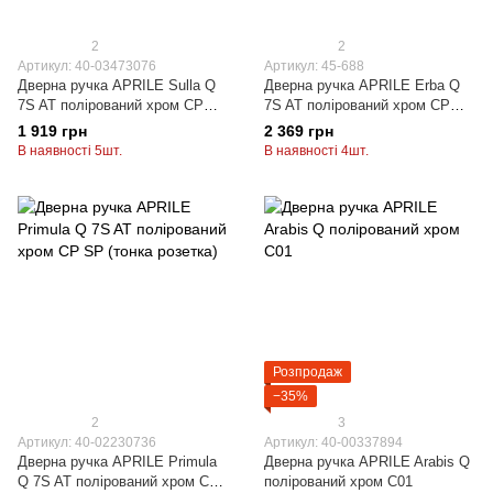
2
2
Артикул: 40-03473076
Артикул: 45-688
Дверна ручка APRILE Sulla Q
Дверна ручка APRILE Erba Q
7S AT полірований хром CP
7S AT полірований хром CP
(тонка розетка)
(тонка розетка)
1 919 грн
2 369 грн
В наявності 5шт.
В наявності 4шт.
Розпродаж
−35%
2
3
Артикул: 40-02230736
Артикул: 40-00337894
Дверна ручка APRILE Primula
Дверна ручка APRILE Arabis Q
Q 7S AT полірований хром CP
полірований хром C01