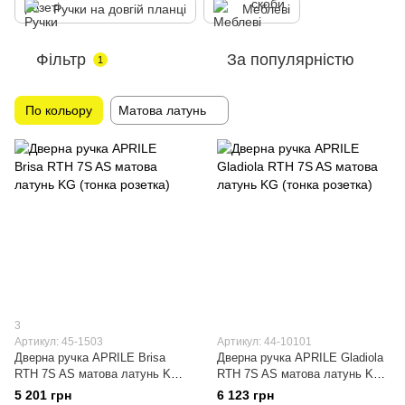
Ручки на довгій планці
Меблеві
Фільтр
За популярністю
1
По кольору
Матова латунь
3
Артикул: 45-1503
Артикул: 44-10101
Дверна ручка APRILE Brisa
Дверна ручка APRILE Gladiola
RTH 7S AS матова латунь KG
RTH 7S AS матова латунь KG
(тонка розетка)
(тонка розетка)
5 201 грн
6 123 грн