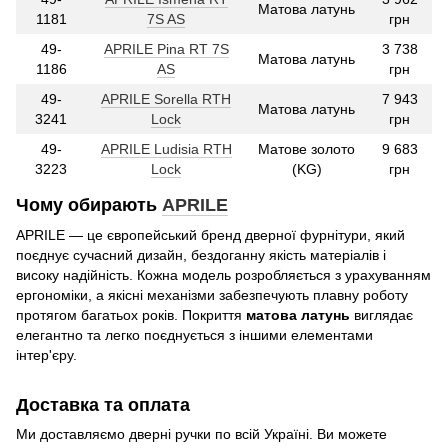
Матова латунь
1181
7S AS
грн
49-
APRILE Pina RT 7S
3 738
Матова латунь
1186
AS
грн
49-
APRILE Sorella RTH
7 943
Матова латунь
3241
Lock
грн
49-
APRILE Ludisia RTH
Матове золото
9 683
3223
Lock
(KG)
грн
Чому обирають
APRILE
APRILE — це європейський бренд дверної фурнітури, який
поєднує сучасний дизайн, бездоганну якість матеріалів і
високу надійність. Кожна модель розробляється з урахуванням
ергономіки, а якісні механізми забезпечують плавну роботу
протягом багатьох років. Покриття
матова латунь
виглядає
елегантно та легко поєднується з іншими елементами
інтер'єру.
Доставка та оплата
Ми доставляємо дверні ручки по всій Україні. Ви можете