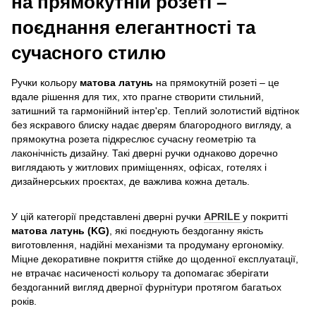
на прямокутній розеті –
поєднання елегантності та
сучасного стилю
Ручки кольору
матова латунь
на прямокутній розеті – це
вдале рішення для тих, хто прагне створити стильний,
затишний та гармонійний інтер'єр. Теплий золотистий відтінок
без яскравого блиску надає дверям благородного вигляду, а
прямокутна розета підкреслює сучасну геометрію та
лаконічність дизайну. Такі дверні ручки однаково доречно
виглядають у житлових приміщеннях, офісах, готелях і
дизайнерських проєктах, де важлива кожна деталь.
У цій категорії представлені дверні ручки
APRILE
у покритті
матова латунь (KG)
, які поєднують бездоганну якість
виготовлення, надійні механізми та продуману ергономіку.
Міцне декоративне покриття стійке до щоденної експлуатації,
не втрачає насиченості кольору та допомагає зберігати
бездоганний вигляд дверної фурнітури протягом багатьох
років.