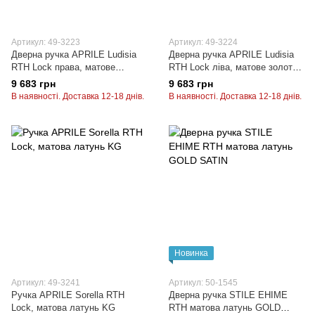
Артикул: 49-3223
Артикул: 49-3224
Дверна ручка APRILE Ludisia
Дверна ручка APRILE Ludisia
RTH Lock права, матове
RTH Lock ліва, матове золото
золото KG
KG
9 683 грн
9 683 грн
В наявності. Доставка 12-18 днів.
В наявності. Доставка 12-18 днів.
Новинка
Артикул: 49-3241
Артикул: 50-1545
Ручка APRILE Sorella RTH
Дверна ручка STILE EHIME
Lock, матова латунь KG
RTH матова латунь GOLD