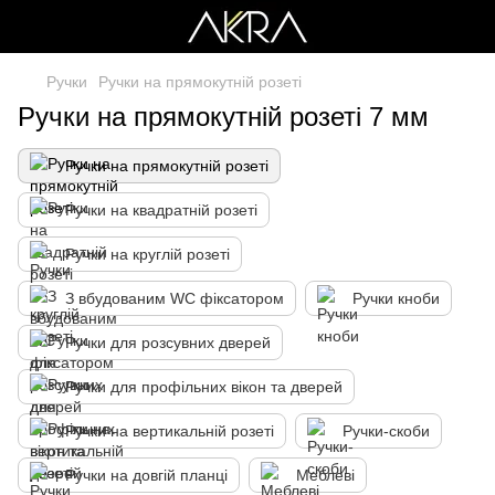
Ручки
Ручки на прямокутній розеті
Ручки на прямокутній розеті 7 мм
Ручки на прямокутній розеті
Ручки на квадратній розеті
Ручки на круглій розеті
З вбудованим WC фіксатором
Ручки кноби
Ручки для розсувних дверей
Ручки для профільних вікон та дверей
Ручки на вертикальній розеті
Ручки-скоби
Ручки на довгій планці
Меблеві