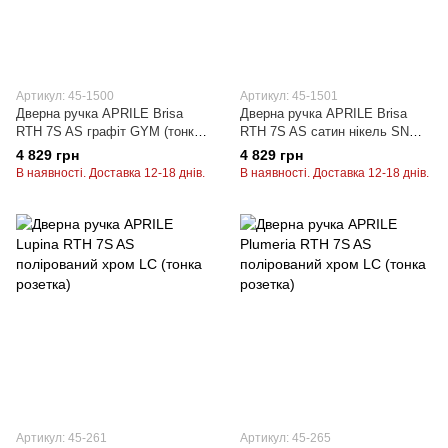
Артикул: 45-1500
Артикул: 45-1501
Дверна ручка APRILE Brisa
Дверна ручка APRILE Brisa
RTH 7S AS графіт GYM (тонка
RTH 7S AS сатин нікель SNM
розетка)
(тонка розетка)
4 829 грн
4 829 грн
В наявності. Доставка 12-18 днів.
В наявності. Доставка 12-18 днів.
Артикул: 45-261
Артикул: 45-265