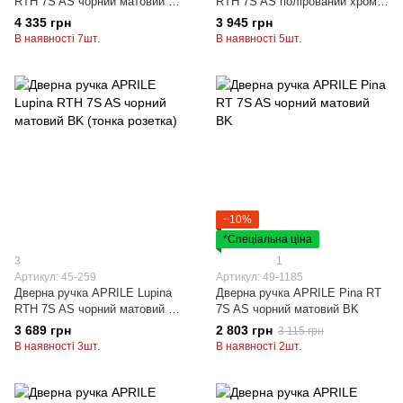
RTH 7S AS чорний матовий BK
RTH 7S AS полірований хром
(тонка розетка)
(тонка розетка) LC
4 335 грн
3 945 грн
В наявності 7шт.
В наявності 5шт.
−10%
*Спеціальна ціна
3
1
Артикул: 45-259
Артикул: 49-1185
Дверна ручка APRILE Lupina
Дверна ручка APRILE Pina RT
RTH 7S AS чорний матовий BK
7S AS чорний матовий BK
(тонка розетка)
3 689 грн
2 803 грн
3 115 грн
В наявності 3шт.
В наявності 2шт.