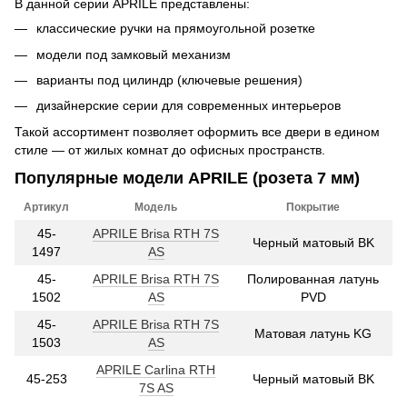
В данной серии APRILE представлены:
классические ручки на прямоугольной розетке
модели под замковый механизм
варианты под цилиндр (ключевые решения)
дизайнерские серии для современных интерьеров
Такой ассортимент позволяет оформить все двери в едином
стиле — от жилых комнат до офисных пространств.
Популярные модели APRILE (розета 7 мм)
Артикул
Модель
Покрытие
45-
APRILE Brisa RTH 7S
Черный матовый BK
1497
AS
45-
APRILE Brisa RTH 7S
Полированная латунь
1502
AS
PVD
45-
APRILE Brisa RTH 7S
Матовая латунь KG
1503
AS
APRILE Carlina RTH
45-253
Черный матовый BK
7S AS