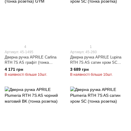
4
1
Артикул: 45-1495
Артикул: 45-260
Дверна ручка APRILE Carlina
Дверна ручка APRILE Lupina
RTH 7S AS графіт (тонка
RTH 7S AS сатин хром SC
розетка) GYM
(тонка розетка)
4 171 грн
3 689 грн
В наявності більше 10шт.
В наявності більше 10шт.