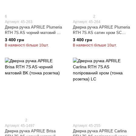
6
2
Артикул: 45-263
Артикул: 45-264
Дверна ручка APRILE Plumeria
Дверна ручка APRILE Plumeria
RTH 7S AS чорний матовий BK
RTH 7S AS сатин хром SC
(тонка розетка)
(тонка розетка)
3 400 грн
3 400 грн
В наявності більше 10шт.
В наявності більше 10шт.
2
Артикул: 45-1497
Артикул: 45-255
Дверна ручка APRILE Brisa
Дверна ручка APRILE Carlina