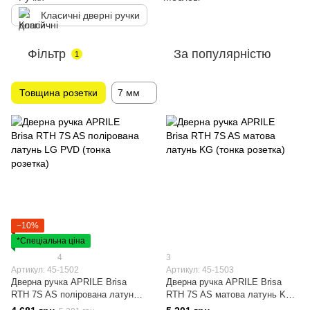
Класичні дверні ручки
Фільтр
За популярністю
1
Товщина розетки
7 мм
−10%
*Спеціальна ціна
4
3
Артикул: 45-1502
Артикул: 45-1503
Дверна ручка APRILE Brisa
Дверна ручка APRILE Brisa
RTH 7S AS полірована латунь
RTH 7S AS матова латунь KG
LG PVD (тонка розетка)
(тонка розетка)