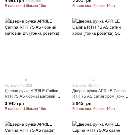
4 681 грн
5 201 грн
5 201 грн
В наявності більше 10шт.
В наявності більше 10шт.
8
4
Артикул: 45-253
Артикул: 45-254
Дверна ручка APRILE Carlina
Дверна ручка APRILE Carlina
RTH 7S AS чорний матовий BK
RTH 7S AS сатин хром (тонка
(тонка розетка)
розетка) SC
3 945 грн
3 945 грн
В наявності більше 10шт.
В наявності більше 10шт.