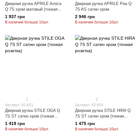
Дверная ручка APRILE Arnica
Дверная ручка APRILE Pea Q
Q 7S хром матовый (тонкая
7S AS сатин хром
розетка)
1 937 грн
2 946 грн
В наличии больше 10шт.
В наличии больше 10шт.
2
2
Артикул: 45-601
Артикул: 45-604
Дверная ручка STILE OGA Q
Дверная ручка STILE HIRA Q
7S ST сатин хром (тонкая
7S ST сатин хром (тонкая
розетка)
розетка)
1 419 грн
1 475 грн
В наличии больше 10шт.
В наличии больше 10шт.