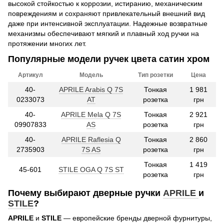
высокой стойкостью к коррозии, истиранию, механическим
повреждениям и сохраняют привлекательный внешний вид
даже при интенсивной эксплуатации. Надежные возвратные
механизмы обеспечивают мягкий и плавный ход ручки на
протяжении многих лет.
Популярные модели ручек цвета сатин хром
Артикул
Модель
Тип розетки
Цена
40-
APRILE Arabis Q 7S
Тонкая
1 981
0233073
AT
розетка
грн
40-
APRILE Mela Q 7S
Тонкая
2 921
09907833
AS
розетка
грн
40-
APRILE Raflesia Q
Тонкая
2 860
2735903
7S AS
розетка
грн
Тонкая
1 419
45-601
STILE OGA Q 7S ST
розетка
грн
Почему выбирают дверные ручки
APRILE
и
STILE
?
APRILE
и
STILE
— европейские бренды дверной фурнитуры,