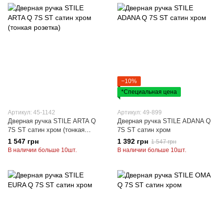
−10%
*Специальная цена
Артикул: 45-1142
Артикул: 49-899
Дверная ручка STILE ARTA Q
Дверная ручка STILE ADANA Q
7S ST сатин хром (тонкая
7S ST сатин хром
розетка)
1 547 грн
1 392 грн
1 547 грн
В наличии больше 10шт.
В наличии больше 10шт.