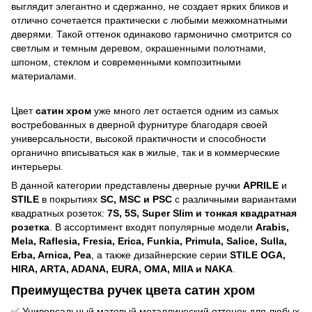
выглядит элегантно и сдержанно, не создает ярких бликов и
отлично сочетается практически с любыми межкомнатными
дверями. Такой оттенок одинаково гармонично смотрится со
светлым и темным деревом, окрашенными полотнами,
шпоном, стеклом и современными композитными
материалами.
Цвет
сатин хром
уже много лет остается одним из самых
востребованных в дверной фурнитуре благодаря своей
универсальности, высокой практичности и способности
органично вписываться как в жилые, так и в коммерческие
интерьеры.
В данной категории представлены дверные ручки
APRILE
и
STILE
в покрытиях
SC, MSC и PSC
с различными вариантами
квадратных розеток:
7S, 5S, Super Slim и тонкая квадратная
розетка
. В ассортимент входят популярные модели
Arabis,
Mela, Raflesia, Fresia, Erica, Funkia, Primula, Salice, Sulla,
Erba, Arnica, Pea
, а также дизайнерские серии
STILE OGA,
HIRA, ARTA, ADANA, EURA, OMA, MIIA и NAKA
.
Преимущества ручек цвета сатин хром
✅ Универсальный матовый металлический оттенок для любых