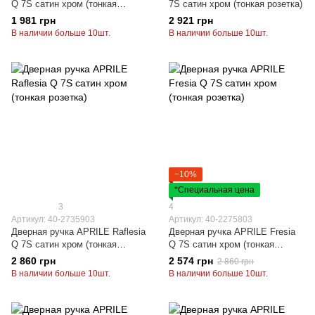
Q 7S сатин хром (тонкая
7S сатин хром (тонкая розетка)
розетка)
1 981 грн
2 921 грн
В наличии больше 10шт.
В наличии больше 10шт.
−10%
*Специальная цена
3
4
Артикул: 40-2735903
Артикул: 40-2275803
Дверная ручка APRILE Raflesia
Дверная ручка APRILE Fresia
Q 7S сатин хром (тонкая
Q 7S сатин хром (тонкая
розетка)
розетка)
2 860 грн
2 574 грн
2 860 грн
В наличии больше 10шт.
В наличии больше 10шт.