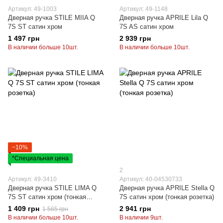
Артикул: 49-1003
Артикул: 49-1148
Дверная ручка STILE MIIA Q
Дверная ручка APRILE Lila Q
7S ST сатин хром
7S AS сатин хром
1 497 грн
2 939 грн
В наличии больше 10шт.
В наличии больше 10шт.
−10%
*Специальная цена
2
Артикул: 49-3410
Артикул: 40-04530733
Дверная ручка STILE LIMA Q
Дверная ручка APRILE Stella Q
7S ST сатин хром (тонкая
7S сатин хром (тонкая розетка)
розетка)
1 409 грн
2 941 грн
1 565 грн
В наличии больше 10шт.
В наличии 9шт.