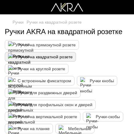
Ручки
Ручки на квадратной розете
Ручки AKRA на квадратной розетке
Ручки на прямокутной розете
Ручки на квадратной розете
Ручки на круглой розете
С встроенньім фиксатором
Ручки кнобьі
Ручки для раздвижных дверей
Ручки для профильньіх окон и дверей
Ручки на вертикальной розете
Ручки-скобы
Ручки на планке
Мебельньіе