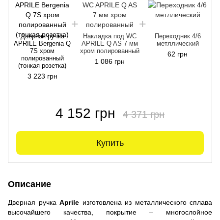
Дверная ручка
Накладка под WC
Переходник 4/6
APRILE Bergenia Q
APRILE Q AS 7 мм
метллический
7S хром
хром полированный
62 грн
полированный
п
1 086 грн
(тонкая розетка)
3 223 грн
4 152 грн
4 371 грн
Купить
Описание
Дверная ручка
Aprile
изготовлена из металлического сплава
высочайшего качества, покрытие – многослойное