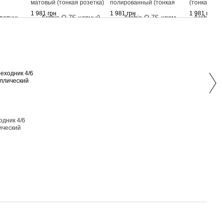
матовый (тонкая розетка)
полированный (тонкая
(тонкая роз
розетка)
1 981 грн
1 981 грн
1 981 грн
Раз
одник 4/6
Двер
ический
Arab
лату
розе
2 179
2 