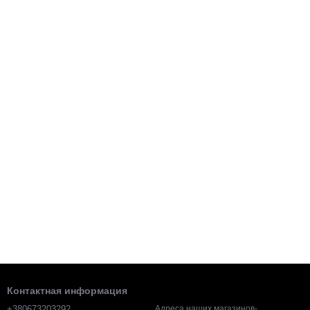
Контактная информация
+380673203292
Адреса наших магазинов-