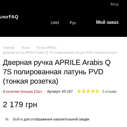
Вход
Блог
FAQ
Мой заказ
UAH
Рус
Главная
Ручки
Ручки APRILE
Дверная ручка APRILE Arabis Q 7S полированная латунь PVD (тонкая розетка)
Дверная ручка APRILE Arabis Q
7S полированная латунь PVD
(тонкая розетка)
В наличии больше 10шт.
Артикул: 45-107
2 отзыва
2 179 грн
Войти
для отображения накопительной скидки
%