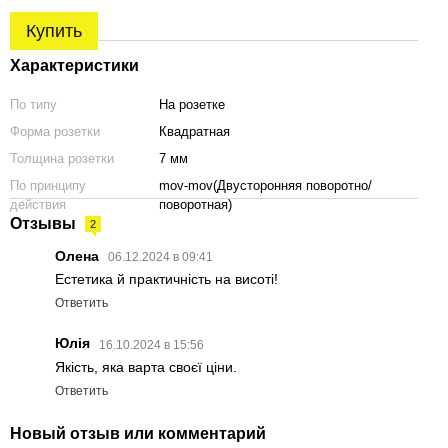
Купить
Характеристики
По типу
На розетке
Форма розетки
Квадратная
Толщина розетки
7 мм
По принципу
mov-mov(Двусторонняя поворотно/
действия
поворотная)
Отзывы
2
Олена
06.12.2024 в 09:41
Естетика й практичність на висоті!
Ответить
Юлія
16.10.2024 в 15:56
Якість, яка варта своєї ціни.
Ответить
чка APRILE
Переходник 4/6
Новый отзыв или комментарий
 сатин хром
метллический