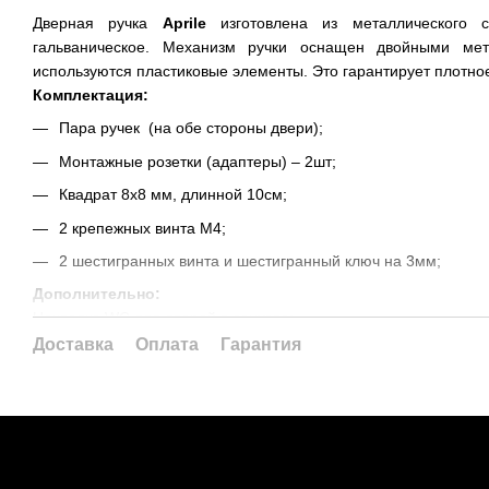
Дверная ручка
Aprile
изготовлена из металлического с
гальваническое. Механизм ручки оснащен двойными мет
используются пластиковые элементы. Это гарантирует плотное
Комплектация:
Пара ручек (на обе стороны двери);
Монтажные розетки (адаптеры) – 2шт;
Квадрат 8х8 мм, длинной 10см;
2 крепежных винта М4;
2 шестигранных винта и шестигранный ключ на 3мм;
Дополнительно:
Накладка WC для дверей в санузле;
Накладка PZ (под цилиндр) для дверей, закрывающихся на пе
Доставка
Оплата
Гарантия