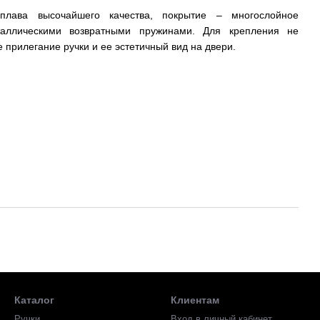
плава высочайшего качества, покрытие – многослойное
аллическими возвратными пружинами. Для крепления не
 прилегание ручки и ее эстетичный вид на двери.
рсональный ключ.
Каталог
Клиентам
Ручки
Вход в личный кабинет