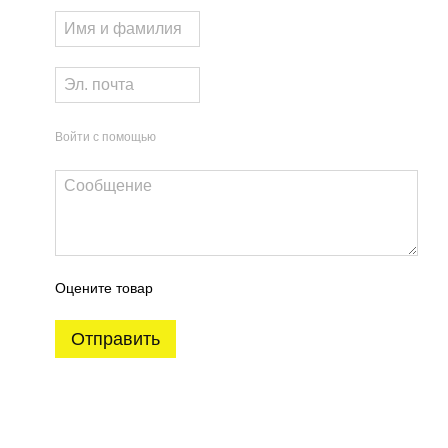
етка)
62 грн
ом дешевше
Войти с помощью
ная ручка APRILE
Накладка под PZ Q AT/ST 7
is Q 7S полированная
мм полированная латунь
нь PVD (тонкая
GOLD PVD
Оцените товар
тка)
780 грн
 грн
Отправить
811 грн
2 959 грн
Купить