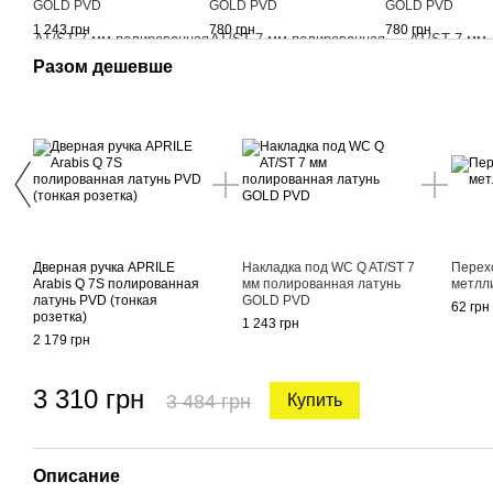
GOLD PVD
GOLD PVD
GOLD PVD
1 243 грн
780 грн
780 грн
Разом дешевше
Дверная ручка APRILE
Накладка под WC Q AT/ST 7
Перех
Arabis Q 7S полированная
мм полированная латунь
метлл
латунь PVD (тонкая
GOLD PVD
62 грн
розетка)
1 243 грн
2 179 грн
3 310 грн
3 484 грн
Купить
Описание