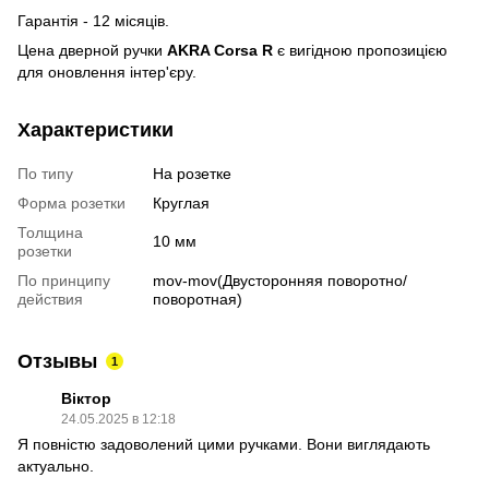
Гарантія - 12 місяців.
Цена дверной ручки
AKRA Corsa R
є вигідною пропозицією
для оновлення інтер'єру.
Характеристики
По типу
На розетке
Форма розетки
Круглая
Толщина
10 мм
розетки
По принципу
mov-mov(Двусторонняя поворотно/
действия
поворотная)
Отзывы
1
Віктор
24.05.2025 в 12:18
Я повністю задоволений цими ручками. Вони виглядають
актуально.