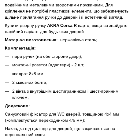
подвійними металевими зворотними пружинами. Для
кріплення не потрібні пластикові елементи, що забезпечують
щільне прилягання ручки до дверей і її естетичний вигляд.
Купити дверну ручку
AKRA Corsa R
варто, якщо ви знайдете
надійний варіант для будь-яких дверей.
Матеріал виготовлення:
нержавіюча сталь;
Комплектація:
пара ручек (на обе стороне двері);
монтажні розетки (адаптери) - 2 шт;
квадрат 8х8 мм;
2 сквозних болта;
2 вінта з внутрішнім шестигранником і шестигранним
ключем;
Додатково:
Санузловий фіксатор для WC дверей, товщиною 4х4 мм
(комплектується переходником 4/6 мм);
Накладка під циліндр для дверей, що закриваються на
персональний ключ.