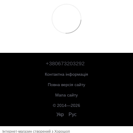
+380673203292
Контактна інформація
Повна версія сайту
Мапа сайту
© 2014—2026
Укр
Рус
Інтернет-магазин створений з Хорошоп