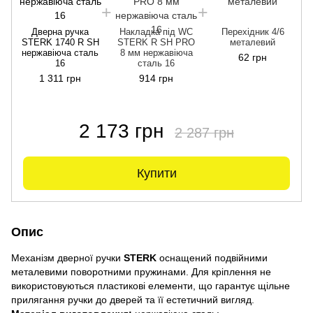
Дверна ручка
Накладка під WC
Перехідник 4/6
STERK 1740 R SH
STERK R SH PRO
металевий
нержавіюча сталь
8 мм нержавіюча
62 грн
16
сталь 16
1 311 грн
914 грн
2 173 грн
2 287 грн
Купити
Опис
Механізм дверної ручки
STERK
оснащений подвійними
металевими поворотними пружинами. Для кріплення не
використовуються пластикові елементи, що гарантує щільне
прилягання ручки до дверей та її естетичний вигляд.