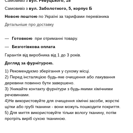
Самовивіз з
вул. Ревуцького, 18
Самовивіз з
вул. Заболотного, 5, корпус Б
Новою поштою
по Україні за тарифами перевізника
Детальніше про доставку
Готовкою
при отриманні товару.
Безготівкова оплата
Гарантія від виробника від 1 до 3 років.
Догляд за фурнітурою.
1) Рекомендуємо зберігання у сухому місці.
2) Перед інсталяцією будь-яке очищення або лакування
деревини повинно бути завершено.
3) Уникайте контакту фурнітури з будь-якими хімічними
речовинами.
4)Не використовуйте для очищення хімічні засоби, жорсткі
щітки або грубі тканини - вони можуть пошкодити покриття.
5) Для миття використовуйте тільки вологу тканину, потім
протріть виріб сухою тканиною.