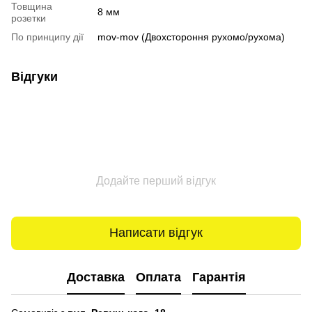
Товщина
8 мм
розетки
По принципу дії
mov-mov (Двохстороння рухомо/рухома)
Відгуки
Додайте перший відгук
Написати відгук
Доставка
Оплата
Гарантія