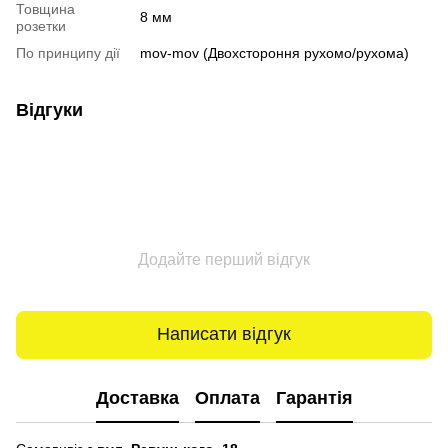
Товщина
8 мм
розетки
По принципу дії
mov-mov (Двохстороння рухомо/рухома)
Відгуки
Додайте перший відгук
Написати відгук
Доставка
Оплата
Гарантія