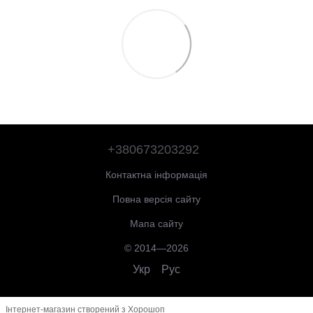
+380673203292
Контактна інформація
Повна версія сайту
Мапа сайту
© 2014—2026
Укр
Рус
Інтернет-магазин створений з Хорошоп