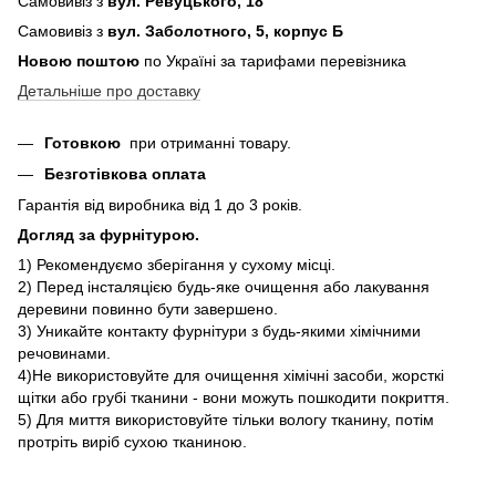
Самовивіз з
вул. Ревуцького, 18
Самовивіз з
вул. Заболотного, 5, корпус Б
Новою поштою
по Україні за тарифами перевізника
Детальніше про доставку
Готовкою
при отриманні товару.
Безготівкова оплата
Гарантія від виробника від 1 до 3 років.
Догляд за фурнітурою.
1) Рекомендуємо зберігання у сухому місці.
2) Перед інсталяцією будь-яке очищення або лакування
деревини повинно бути завершено.
3) Уникайте контакту фурнітури з будь-якими хімічними
речовинами.
4)Не використовуйте для очищення хімічні засоби, жорсткі
щітки або грубі тканини - вони можуть пошкодити покриття.
5) Для миття використовуйте тільки вологу тканину, потім
протріть виріб сухою тканиною.