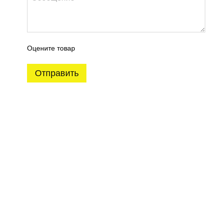
я розетка)
62 грн
60 грн
ом дешевше
Оцените товар
Отправить
ная ручка APRILE Inula
Накладка под PZ R AT/ST 7
 AT полированная
мм полированная латунь
нь PVD (тонкая
GOLD PVD
тка)
728 грн
 грн
103 грн
3 266 грн
Купить