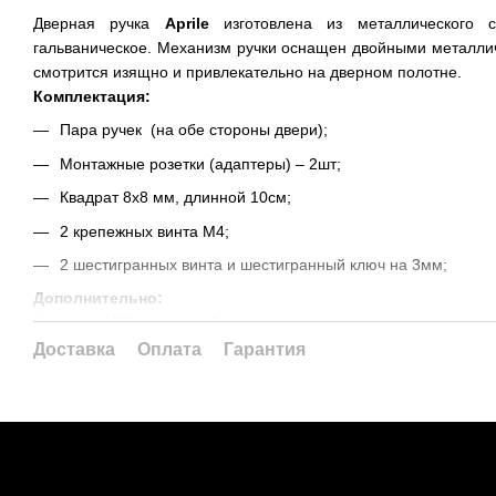
Дверная ручка
Aprile
изготовлена из металлического с
гальваническое. Механизм ручки оснащен двойными металлич
смотрится изящно и привлекательно на дверном полотне.
Комплектация:
Пара ручек (на обе стороны двери);
Монтажные розетки (адаптеры) – 2шт;
Квадрат 8х8 мм, длинной 10см;
2 крепежных винта М4;
2 шестигранных винта и шестигранный ключ на 3мм;
Дополнительно:
Накладка WC для дверей в санузле;
Накладка PZ (под цилиндр) для дверей, закрывающихся на пе
Доставка
Оплата
Гарантия