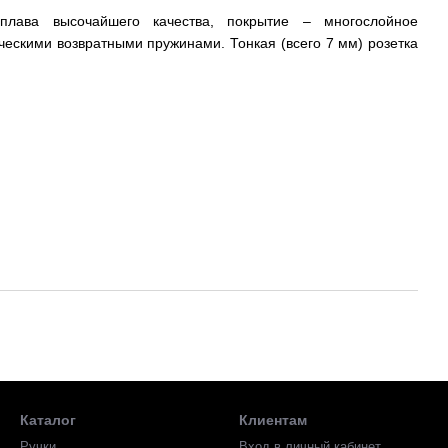
плава высочайшего качества, покрытие – многослойное
ескими возвратными пружинами. Тонкая (всего 7 мм) розетка
рсональный ключ.
Каталог
Клиентам
Ручки
Вход в личный кабинет