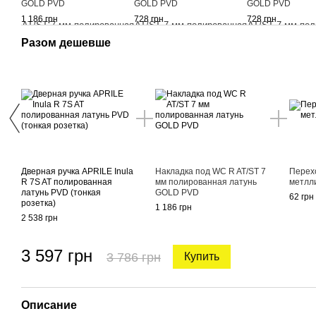
GOLD PVD
GOLD PVD
GOLD PVD
1 186 грн
728 грн
728 грн
Разом дешевше
Дверная ручка APRILE Inula
Накладка под WC R AT/ST 7
Перех
R 7S AT полированная
мм полированная латунь
метлл
латунь PVD (тонкая
GOLD PVD
62 грн
розетка)
1 186 грн
2 538 грн
3 597 грн
3 786 грн
Купить
Описание