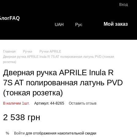
Вход
Блог
FAQ
Мой заказ
UAH
Рус
Главная
Ручки
Ручки APRILE
Дверная ручка APRILE Inula R 7S AT полированная латунь PVD (тонкая
розетка)
Дверная ручка APRILE Inula R
7S AT полированная латунь PVD
(тонкая розетка)
В наличии 1шт.
Артикул: 44-8265
Оставить отзыв
2 538 грн
Войти
для отображения накопительной скидки
%