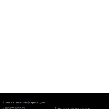
Контактная информация
+380673203292
Адреса наших магазинов-