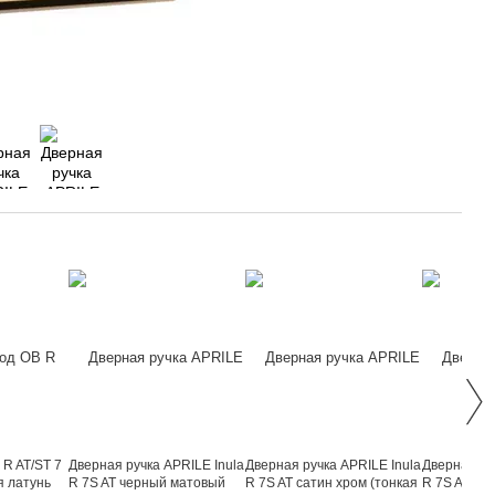
 R AT/ST 7
Дверная ручка APRILE Inula
Дверная ручка APRILE Inula
Дверная ру
я латунь
R 7S AT черный матовый
R 7S AT сатин хром (тонкая
R 7S AT по