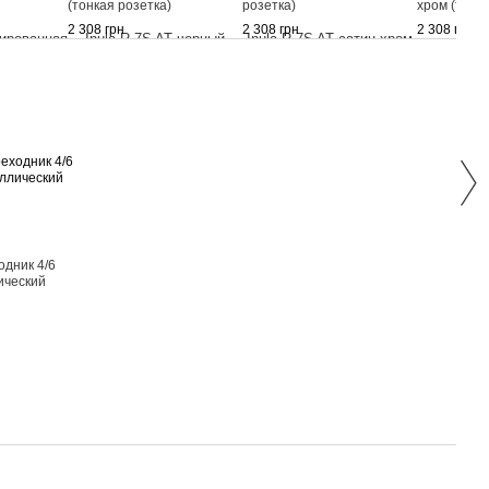
(тонкая розетка)
розетка)
хром (тонка
2 308 грн
2 308 грн
2 308 грн
Раз
одник 4/6
Двер
ический
R 7S
лату
розе
2 538
3 