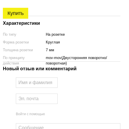
Купить
Характеристики
По типу
На розетке
Форма розетки
Круглая
Толщина розетки
7 мм
По принципу
mov-mov(Двусторонняя поворотно/
действия
поворотная)
Новый отзыв или комментарий
Войти с помощью
чка APRILE Inula
Переходник 4/6
Суппорт к ручкам Aprile 7S
лированный
метллический
AT PZ/WC/OB