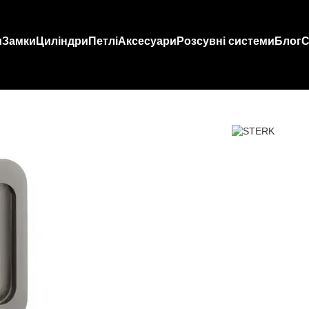
и
Замки
Циліндри
Петлі
Аксесуари
Розсувні системи
Блог
С