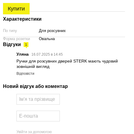
Купити
Характеристики
По типу
Для розсувних
Форма розетки
Овальна
Відгуки
1
Уляна
16.07.2025 в 14:45
Ручки для розсувних дверей STERK мають чудовий
зовнішній вигляд
Відповісти
Новий відгук або коментар
Увійти за допомогою