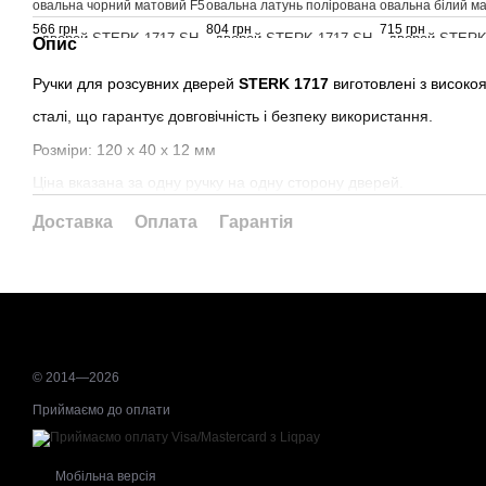
овальна чорний матовий F5
овальна латунь полірована
овальна білий м
GOLD PVD
566 грн
804 грн
715 грн
Опис
Ручки для розсувних дверей
STERK 1717
виготовлені з високоя
сталі, що гарантує довговічність і безпеку використання.
Розміри: 120 х 40 х 12 мм
Ціна вказана за одну ручку на одну сторону дверей.
Доставка
Оплата
Гарантія
© 2014—2026
Приймаємо до оплати
Мобільна версія