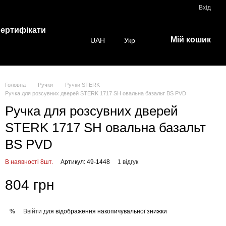
Вхід
ертифікати
Мій кошик
UAH
Укр
Головна
Ручки
Ручки STERK
Ручка для розсувних дверей STERK 1717 SH овальна базальт BS PVD
Ручка для розсувних дверей
STERK 1717 SH овальна базальт
BS PVD
В наявності 8шт.
Артикул: 49-1448
1 відгук
804 грн
Ввійти
для відображення накопичувальної знижки
%