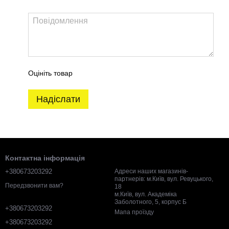
Оцініть товар
Надіслати
Контактна інформація
+380673203292
Адреси наших магазинів-
партнерів: м.Київ, вул. Ревуцького,
Передзвонити вам?
18
м.Київ, вул. Академіка
Заболотного, 5, корпус Б
+380673203292
Мапа проїзду
+380673203292