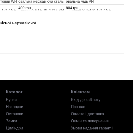
атовий WH
овальна нержавіюча сталь
овальна мідь PN
16
400 грн
804 грн
кісної нержавіючої
Каталог
Клієнтам
Ручки
Вхід до кабінету
Накладки
Про нас
Останови
Оплата і доставка
Замки
Обмін та повернення
Циліндри
Умови надання гарантії