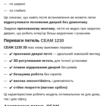
по ширині
по глибині
Це означає, що навіть після встановлення ви можете легко
відрегулювати положення дверей без демонтажу
.
Завдяки
прихованому монтажу
, петлі не видно при закритих
дверях, що робить інтер’єр більш акуратним і сучасним.
Переваги петель
CEAM 1230
CEAM 1230 3D
має низку важливих переваг:
✔️
приховані дверні петлі
— ідеальний зовнішній вигляд
✔️
3D-регулювання петель
для точної установки
✔️
плавне відкривання дверей
без ривків
✔️
безшумна робота
без скрипів
✔️
висока зносостійкість
і довговічність
✔️
стійке покриття (матове срібло)
Ці характеристики роблять модель оптимальною як для дому,
так і для офісу.