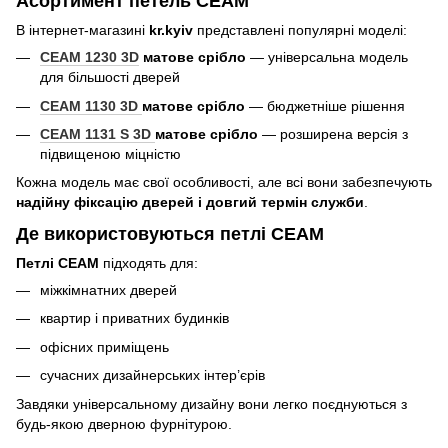
Асортимент петель CEAM
В інтернет-магазині
kr.kyiv
представлені популярні моделі:
CEAM 1230 3D
матове срібло
— універсальна модель
для більшості дверей
CEAM 1130 3D
матове срібло
— бюджетніше рішення
CEAM 1131 S 3D
матове срібло
— розширена версія з
підвищеною міцністю
Кожна модель має свої особливості, але всі вони забезпечують
надійну фіксацію дверей і довгий термін служби
.
Де використовуються петлі CEAM
Петлі CEAM
підходять для:
міжкімнатних дверей
квартир і приватних будинків
офісних приміщень
сучасних дизайнерських інтер’єрів
Завдяки універсальному дизайну вони легко поєднуються з
будь-якою дверною фурнітурою.