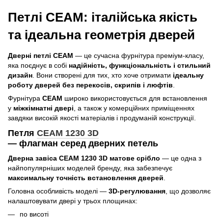
Петлі CEAM: італійська якість
та ідеальна геометрія дверей
Дверні петлі CEAM
— це сучасна фурнітура преміум-класу,
яка поєднує в собі
надійність, функціональність і стильний
дизайн
. Вони створені для тих, хто хоче отримати
ідеальну
роботу дверей без перекосів, скрипів і люфтів
.
Фурнітура
CEAM
широко використовується для встановлення
у
міжкімнатні двері
, а також у комерційних приміщеннях
завдяки високій якості матеріалів і продуманій конструкції.
Петля
CEAM 1230 3D
— флагман серед дверних петель
Дверна завіса CEAM 1230 3D матове срібло
— це одна з
найпопулярніших моделей бренду, яка забезпечує
максимальну точність встановлення дверей
.
Головна особливість моделі —
3D-регулювання
, що дозволяє
налаштовувати двері у трьох площинах:
по висоті