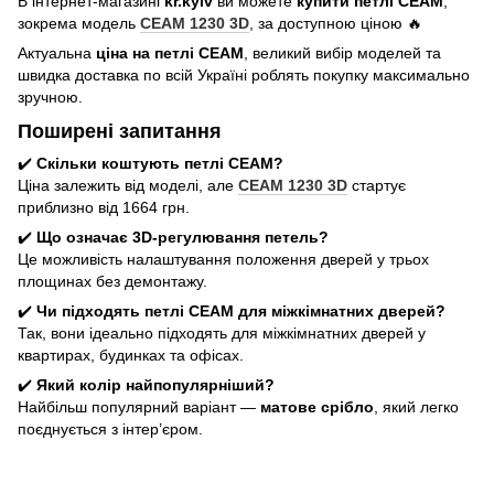
В інтернет-магазині
kr.kyiv
ви можете
купити петлі CEAM
,
зокрема модель
CEAM 1230 3D
, за доступною ціною 🔥
Актуальна
ціна на петлі CEAM
, великий вибір моделей та
швидка доставка по всій Україні роблять покупку максимально
зручною.
Поширені запитання
✔️
Скільки коштують петлі CEAM?
Ціна залежить від моделі, але
CEAM 1230 3D
стартує
приблизно від 1664 грн.
✔️
Що означає 3D-регулювання петель?
Це можливість налаштування положення дверей у трьох
площинах без демонтажу.
✔️
Чи підходять петлі CEAM для міжкімнатних дверей?
Так, вони ідеально підходять для міжкімнатних дверей у
квартирах, будинках та офісах.
✔️
Який колір найпопулярніший?
Найбільш популярний варіант —
матове срібло
, який легко
поєднується з інтер’єром.