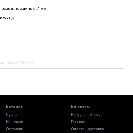
й розеті, товщиною 7 мм.
кості);
хідником 4/6 мм);
Каталог
Клієнтам
Ручки
Вхід до кабінету
Накладки
Про нас
Останови
Оплата і доставка