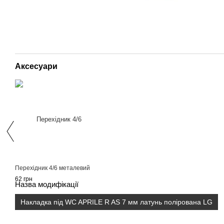
Аксесуари
Перехідник 4/6 металевий
62 грн
Назва модифікації
Накладка під WC APRILE R AS 7 мм латунь полірована LG