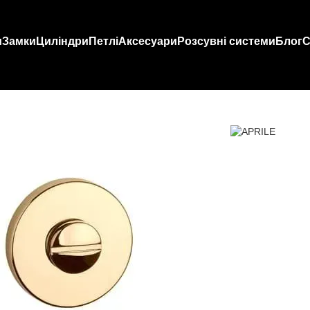
и
Замки
Циліндри
Петлі
Аксесуари
Розсувні системи
Блог
С