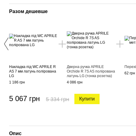
Разом дешевше
Накладка під WC APRILE R
Дверна ручка APRILE
Перехі
AS 7 мм латунь полірована
Orchide R 7S AS полірована
62 грн
LG
латунь LG (тонка розетка)
1 186 грн
4 086 грн
5 067 грн
5 334 грн
Купити
Опис