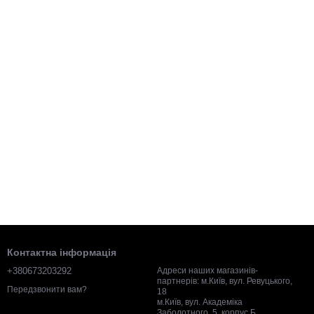
Контактна інформація
+380673203292
Адреси наших магазинів-
партнерів: м.Київ, вул. Ревуцького,
Передзвонити вам?
18
м.Київ, вул. Академіка
Заболотного, 5, корпус Б