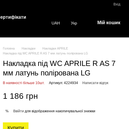
Вхід
ертифікати
Мій кошик
UAH
Укр
Головна
Накладки
Накладки APRILE
Накладка під WC APRILE R AS 7 мм латунь полірована LG
Накладка під WC APRILE R AS 7
мм латунь полірована LG
В наявності більше 10шт.
Артикул: 4224934
Написати відгук
1 186 грн
Ввійти
для відображення накопичувальної знижки
%
Купити