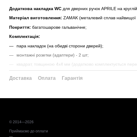
Додаткова накладка WC
для дверних ручок APRILE на круглі
Матеріал виготовлення:
ZAMAK (металевий сплав найвищої я
Покриття:
багатошарове гальванічне;
Комплектація:
пара накладок (на обидві сторони дверей);
монтажні розетки (адаптери) - 2 шт;
квадрат, товщиною 4х4 мм (додатково комплектується пере
Доставка
Оплата
Гарантія
© 2014—2026
Приймаємо до оплати