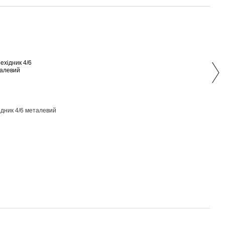
Раз
дник 4/6 металевий
Накл
AS 7
LG
1 186
4 