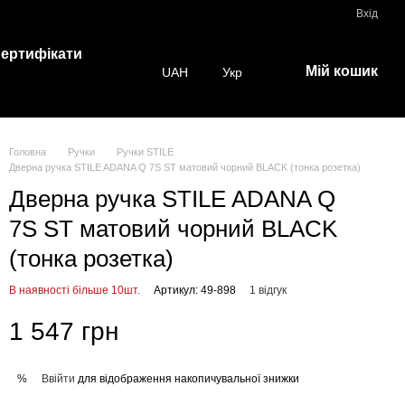
Вхід
ертифікати
Мій кошик
UAH
Укр
Головна
Ручки
Ручки STILE
Дверна ручка STILE ADANA Q 7S ST матовий чорний BLACK (тонка розетка)
Дверна ручка STILE ADANA Q
7S ST матовий чорний BLACK
(тонка розетка)
В наявності більше 10шт.
Артикул: 49-898
1 відгук
1 547 грн
Ввійти
для відображення накопичувальної знижки
%