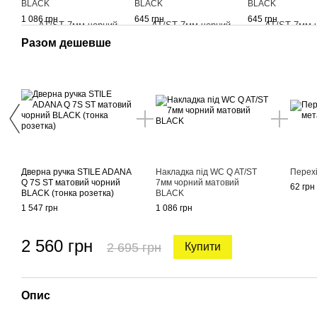
BLACK
BLACK
BLACK
1 086 грн
645 грн
645 грн
Разом дешевше
Дверна ручка STILE ADANA
Накладка під WC Q AT/ST
Перехі
Q 7S ST матовий чорний
7мм чорний матовий
62 грн
BLACK (тонка розетка)
BLACK
1 547 грн
1 086 грн
2 560 грн
2 695 грн
Купити
Опис