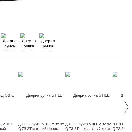
Q AT/ST
Дверна ручка STILE ADANA
Дверна ручка STILE ADANA
Дверна руч
овий
Q 7S ST матовий нікель
Q 7S ST полірований хром
Q 7S ST са