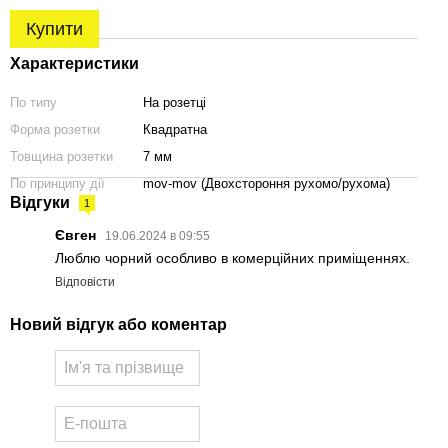
Купити
Характеристики
По типу
На розетці
Форма розетки
Квадратна
Товщина розетки
7 мм
По принципу дії
mov-mov (Двохстороння рухомо/рухома)
Відгуки
1
Євген
19.06.2024 в 09:55
Люблю чорний особливо в комерційних приміщеннях.
Відповісти
Новий відгук або коментар
ка STILE ADANA
Дверна ручка STILE ADANA
Перехідник 4/6 металевий
тин хром PSC
R 7S ST титан MSB (тонка
62 грн