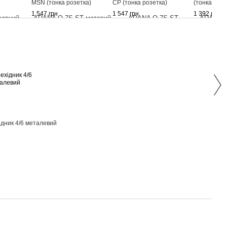
MSN (тонка розетка)
CP (тонка розетка)
(тонка розе
1 547 грн
1 547 грн
1 392 грн
Раз
дник 4/6 металевий
Двер
Q 7S
BLAC
1 547
2 