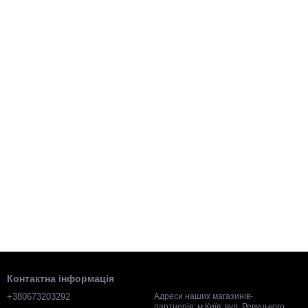
Контактна інформація
+380673203292
Адреси наших магазинів-
партнерів: м.Київ, вул. Ревуцького,