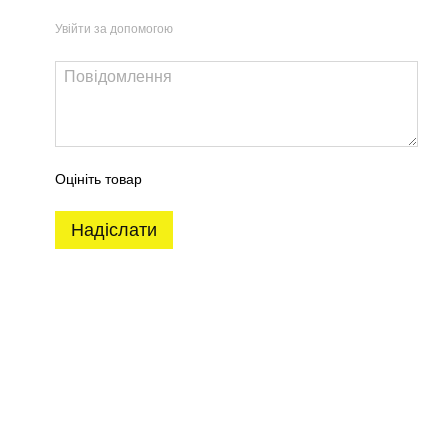
тка)
розетка)
1 547 грн
1 547 грн
Увійти за допомогою
ом дешевше
Оцініть товар
Надіслати
на ручка STILE ADANA
Накладка під PZ Q AT/ST
 ST матовий чорний
7мм чорний матовий
K (тонка розетка)
BLACK
 грн
645 грн
082 грн
2 192 грн
Купити