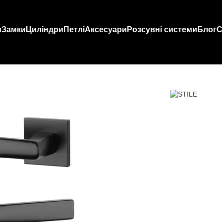
и
Замки
Циліндри
Петлі
Аксесуари
Розсувні системи
Блог
С