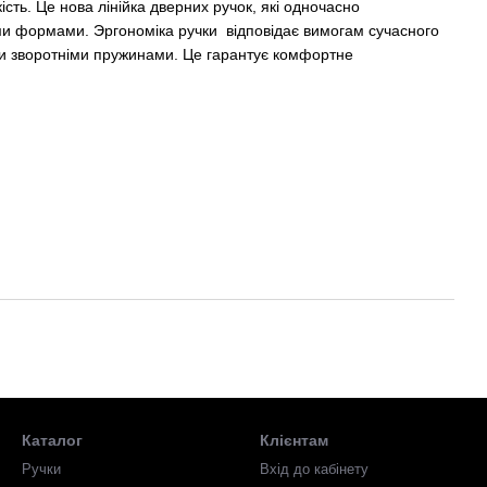
кість. Це нова
лінійка дверних ручок, які одночасно
ми формами. Эргономіка ручки
відповідає вимогам сучасного
и зворотніми пружинами. Це гарантує комфортне
Каталог
Клієнтам
ною 44 мм.
Ручки
Вхід до кабінету