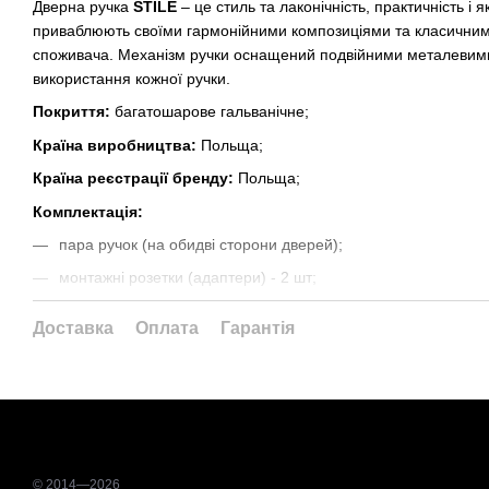
Дверна ручка
STILE
– це стиль та лаконічність, практичність і я
приваблюють своїми гармонійними композиціями та класични
споживача. Механізм ручки оснащений подвійними металевим
використання кожної ручки.
Покриття:
багатошарове гальванічне;
Країна виробництва:
Польща;
Країна реєстрації бренду:
Польща;
Комплектація:
пара ручок (на обидві сторони дверей);
монтажні розетки (адаптери) - 2 шт;
квадрат 8х8 мм;
Доставка
Оплата
Гарантія
2 наскрізних болта М4;
набір шестигранних гвинтів з ключами;
інструкція з монтажу.
Ручки призначені для дверних полотен з максимальною товщи
Гарантія - 12 місяців.
© 2014—2026