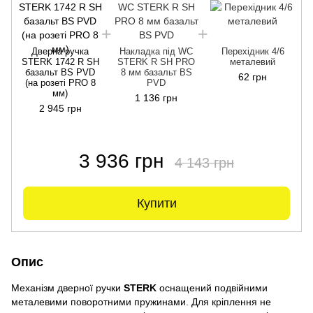
Дверна ручка
Накладка під WC
Перехідник 4/6
STERK 1742 R SH
STERK R SH PRO
металевий
базальт BS PVD
8 мм базальт BS
62 грн
(на розеті PRO 8
PVD
мм)
1 136 грн
2 945 грн
3 936 грн
4 143 грн
Купити
Опис
Механізм дверної ручки
STERK
оснащений подвійними
металевими поворотними пружинами. Для кріплення не