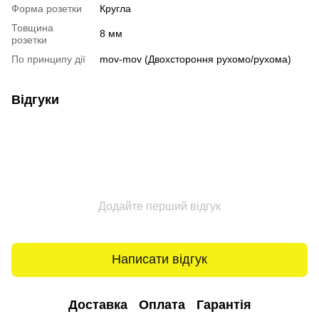
Форма розетки
Кругла
Товщина
8 мм
розетки
По принципу дії
mov-mov (Двохстороння рухомо/рухома)
Відгуки
Додайте перший відгук
Написати відгук
Доставка
Оплата
Гарантія