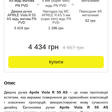
Дверна ручка
Накладка під WC
Перехідник 4/6
APRILE Viola R 5S
APRILE R AS 5 мм
металевий
AS мідь матова PN
(super slim) мідь PN
62 грн
PVD
PVD
3 419 грн
1 186 грн
4 434 грн
4 667 грн
Купити
Опис
Дверна ручка
Aprile Viola R 5S AS
– це нова пропозиція
естетики, яка виражає повернення до гармонійних композицій
і класичних пропорцій, використовуючи мову сучасного
дизайну. Ергономіка ручки
Aprile Viola R 5S AS