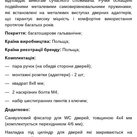
відповідає вимогам сучасного споживача. Ручки оснащені
подвійними металевими самовирівнювальними пружинами,
які встановлені на металевих виступах дверних адаптерів,
що гарантує високу міцність і комфортне використання
протягом багатьох років.
Покриття:
багатошарове гальванічне;
Країна виробництва:
Польща;
Країна реєстрації бренду:
Польща;
Комплектація:
пара ручок (на обидві сторони дверей);
монтажні розетки (адаптери) - 2 шт;
квадрат 8х8 мм;
2 наскрізних болта М4;
набір шестигранних гвинтів з ключем;
Додатково:
Санвузловий фіксатор для WC дверей, товщиною 4х4 мм
(комплектується перехідником 4/6 мм);
Накладка під циліндр для дверей які закриваються на