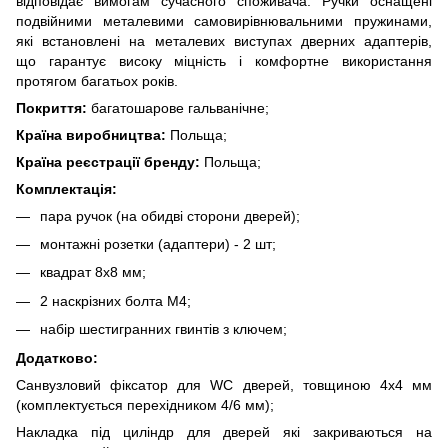
відповідає вимогам сучасного споживача. Ручки оснащені
подвійними металевими самовирівнювальними пружинами,
які встановлені на металевих виступах дверних адаптерів,
що гарантує високу міцність і комфортне використання
протягом багатьох років.
Покриття:
багатошарове гальванічне;
Країна виробництва:
Польща;
Країна реєстрації бренду:
Польща;
Комплектація:
пара ручок (на обидві сторони дверей);
монтажні розетки (адаптери) - 2 шт;
квадрат 8х8 мм;
2 наскрізних болта М4;
набір шестигранних гвинтів з ключем;
Додатково:
Санвузловий фіксатор для WC дверей, товщиною 4х4 мм
(комплектується перехідником 4/6 мм);
Накладка під циліндр для дверей які закриваються на