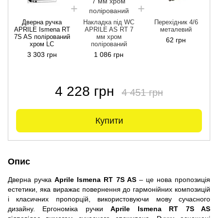
Дверна ручка
Накладка під WC
Перехідник 4/6
APRILE Ismena RT
APRILE AS RT 7
металевий
7S AS полірований
мм хром
R
62 грн
хром LC
полірований
3 303 грн
1 086 грн
4 228 грн
4 451 грн
Купити
Опис
Дверна ручка
Aprile Ismena RT 7S AS
– це нова пропозиція
естетики, яка виражає повернення до гармонійних композицій
і класичних пропорцій, використовуючи мову сучасного
дизайну. Ергономіка ручки
Aprile Ismena RT 7S AS